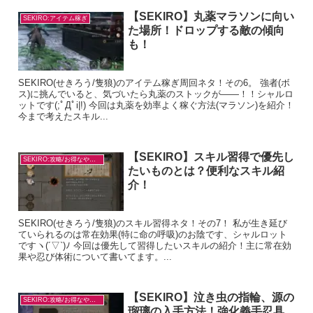
【SEKIRO】丸薬マラソンに向い
SEKIRO:アイテム稼ぎ
た場所！ドロップする敵の傾向
も！
SEKIRO(せきろう/隻狼)のアイテム稼ぎ周回ネタ！その6。 強者(ボ
ス)に挑んでいると、気づいたら丸薬のストックが――！！シャルロ
ットです(;ﾟДﾟi|!) 今回は丸薬を効率よく稼ぐ方法(マラソン)を紹介！
今まで考えたスキル...
【SEKIRO】スキル習得で優先し
SEKIRO:攻略/お得なやり方
たいものとは？便利なスキル紹
介！
SEKIRO(せきろう/隻狼)のスキル習得ネタ！その7！ 私が生き延び
ていられるのは常在効果(特に命の呼吸)のお陰です、シャルロット
ですヽ(´▽`)ﾉ 今回は優先して習得したいスキルの紹介！主に常在効
果や忍び体術について書いてます。...
【SEKIRO】泣き虫の指輪、源の
SEKIRO:攻略/お得なやり方
瑠璃の入手方法！強化義手忍具