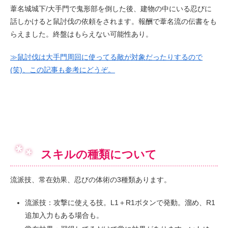
葦名城城下/大手門で鬼形部を倒した後、建物の中にいる忍びに
話しかけると鼠討伐の依頼をされます。報酬で葦名流の伝書をも
らえました。終盤はもらえない可能性あり。
≫鼠討伐は大手門周回に使ってる敵が対象だったりするので
(笑)、この記事も参考にどうぞ。
スキルの種類について
流派技、常在効果、忍びの体術の3種類あります。
流派技：攻撃に使える技。L1＋R1ボタンで発動。溜め、R1
追加入力もある場合も。