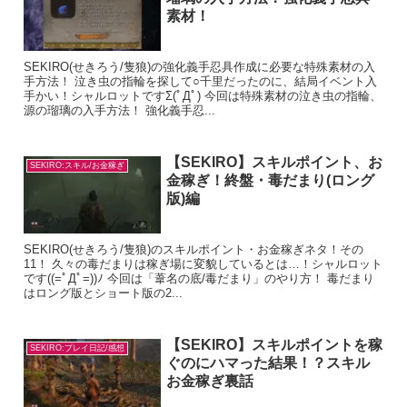
素材！
SEKIRO(せきろう/隻狼)の強化義手忍具作成に必要な特殊素材の入
手方法！ 泣き虫の指輪を探して○千里だったのに、結局イベント入
手かい！シャルロットですΣ(ﾟДﾟ) 今回は特殊素材の泣き虫の指輪、
源の瑠璃の入手方法！ 強化義手忍...
【SEKIRO】スキルポイント、お
SEKIRO:スキル/お金稼ぎ
金稼ぎ！終盤・毒だまり(ロング
版)編
SEKIRO(せきろう/隻狼)のスキルポイント・お金稼ぎネタ！その
11！ 久々の毒だまりは稼ぎ場に変貌しているとは…！シャルロット
です((=ﾟДﾟ=))ﾉ 今回は「葦名の底/毒だまり」のやり方！ 毒だまり
はロング版とショート版の2...
【SEKIRO】スキルポイントを稼
SEKIRO:プレイ日記/感想
ぐのにハマった結果！？スキル
お金稼ぎ裏話