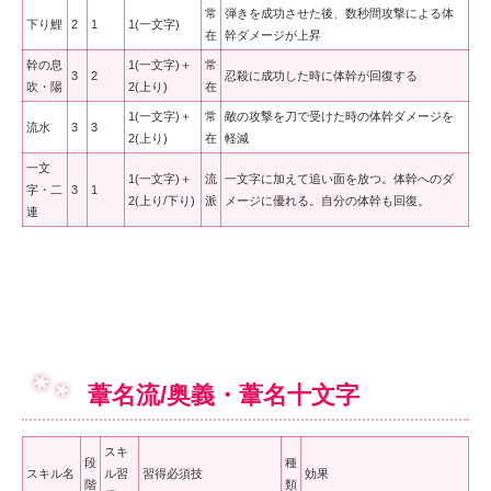
常
弾きを成功させた後、数秒間攻撃による体
下り鯉
2
1
1(一文字)
在
幹ダメージが上昇
幹の息
1(一文字)＋
常
3
2
忍殺に成功した時に体幹が回復する
吹・陽
2(上り)
在
1(一文字)＋
常
敵の攻撃を刀で受けた時の体幹ダメージを
流水
3
3
2(上り)
在
軽減
一文
1(一文字)＋
流
一文字に加えて追い面を放つ。体幹へのダ
字・二
3
1
2(上り/下り)
派
メージに優れる。自分の体幹も回復。
連
葦名流/奥義・葦名十文字
スキ
段
種
スキル名
ル習
習得必須技
効果
階
類