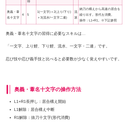
得
納刀の構えから高速の居合を
奥義・葦
1(一文字)＋2(上り/下り)
流
4
5
繰り出す。形代を消費。
名十文字
＋3(流水/一文字二連)
派
操作：L1+R1。※下記参照
奥義・葦名十文字の習得に必要なスキルは…
「一文字、上り鯉、下り鯉、流水、一文字・二連」です。
忍び技や忍び義手技と比べると必要数が少なく覚えやすいです。
奥義・葦名十文字の操作方法
L1+R1長押し：居合構え開始
L1解除：居合構え中断
R1解除：抜刀十文字(形代消費)