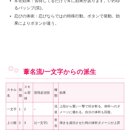
常在効果：習得してるだけで常に効果があります。いわゆ
るパッシブ(笑)。
忍びの体術：忍びならではの特殊行動。ボタンで発動。効
果によりボタンが違う。
葦名流/一文字からの派生
スキ
スキル
段
種
ル習
習得必須技
効果
名
階
類
得
流
上段から重い一撃で叩き斬る。体幹へのダ
一文字
1
2
–
派
メージに優れる。自分の体幹も回復。
常
上り鯉
2
3
1(一文字)
弾きを成功させた時の体幹ダメージが上昇
在