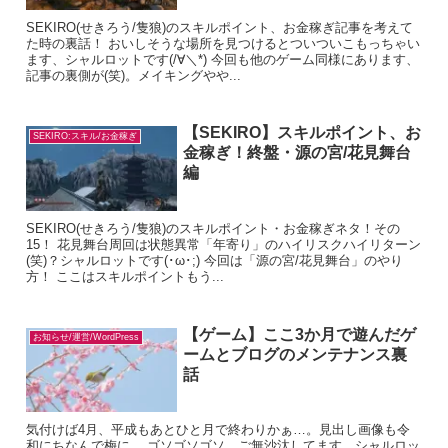
SEKIRO(せきろう/隻狼)のスキルポイント、お金稼ぎ記事を考えて
た時の裏話！ おいしそうな場所を見つけるとついついこもっちゃい
ます、シャルロットです(/∀＼*) 今回も他のゲーム同様にあります、
記事の裏側が(笑)。メイキングやや...
【SEKIRO】スキルポイント、お
SEKIRO:スキル/お金稼ぎ
金稼ぎ！終盤・源の宮/花見舞台
編
SEKIRO(せきろう/隻狼)のスキルポイント・お金稼ぎネタ！その
15！ 花見舞台周回は状態異常「年寄り」のハイリスクハイリターン
(笑)？シャルロットです(･ω･;) 今回は「源の宮/花見舞台」のやり
方！ ここはスキルポイントもう...
【ゲーム】ここ3か月で遊んだゲ
お知らせ/運営/WordPress
ームとブログのメンテナンス裏
話
気付けば4月、平成もあとひと月で終わりかぁ…。見出し画像も令
和にちなんで梅に。 ゴソゴソゴソ…ご無沙汰してます、シャルロッ