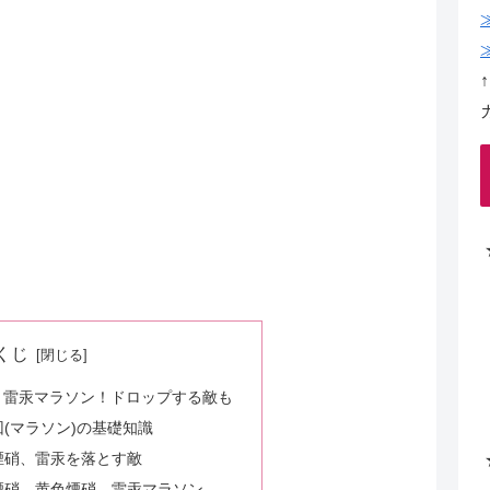
くじ
、雷汞マラソン！ドロップする敵も
(マラソン)の基礎知識
煙硝、雷汞を落とす敵
煙硝、黄色煙硝、雷汞マラソン