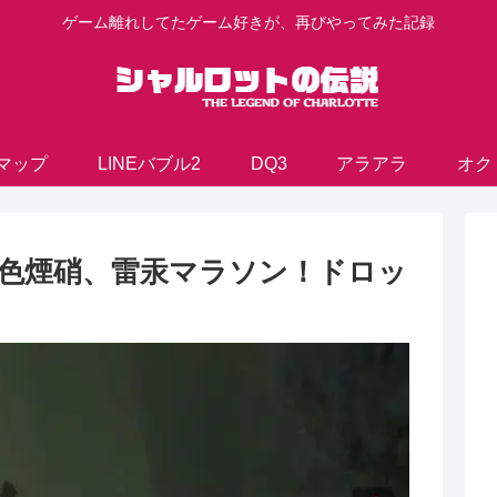
ゲーム離れしてたゲーム好きが、再びやってみた記録
マップ
LINEバブル2
DQ3
アラアラ
オク
、黄色煙硝、雷汞マラソン！ドロッ