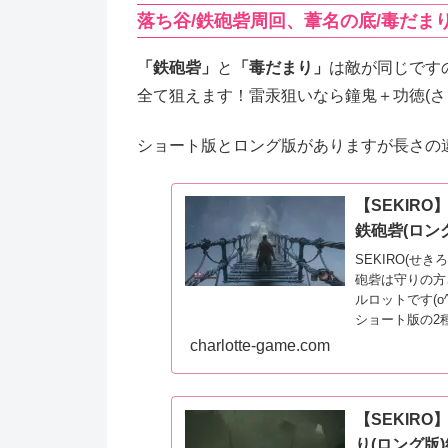
落ち谷/鉄砲砦周回、葦名の底/毒だまり
「鉄砲砦」
と
「毒だまり」
は敵が同じです
全て狙えます！雷汞狙いなら鐘鬼＋功徳(さ
ショート版とロング版がありますが長さの
【SEKIR
鉄砲砦(ロン
SEKIRO(せ
砲砦は守りの方
ルロットです(o
ショート版の2種
charlotte-game.com
【SEKIR
り(ロング版