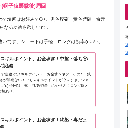
(獅子猿襲撃後)周回
ので場所はお好みでOK。黒色煙硝、黄色煙硝、雷汞
らなる功徳も欲しい)で。
違いです。ショートは手軽、ロングは効率がいい。
O】スキルポイント、お金稼ぎ！中盤・落ち谷/
グ版)編
きろう/隻狼)のスキルポイント・お金稼ぎネタ！その7！ 鉄
さが半端ない！でもスキルポイントがウマすぎ、シャ
^ω^o) 今回は「落ち谷/鉄砲砦」のやり方！ロング版と
類あり、...
O】スキルポイント、お金稼ぎ！終盤・毒だま
)編