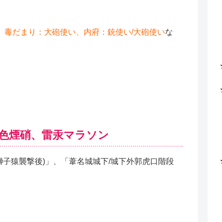
、毒だまり：大砲使い、内府：銃使い/大砲使い
な
色煙硝、雷汞マラソン
獅子猿襲撃後)」、「葦名城城下/城下外郭虎口階段