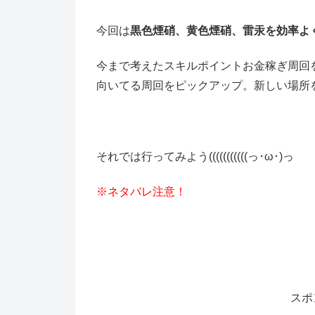
今回は
黒色煙硝、黄色煙硝、雷汞を
効率よ
今まで考えたスキルポイントお金稼ぎ周回
向いてる周回をピックアップ。新しい場所
それでは行ってみよう(((((((((((っ･ω･)っ
※ネタバレ注意！
スポ