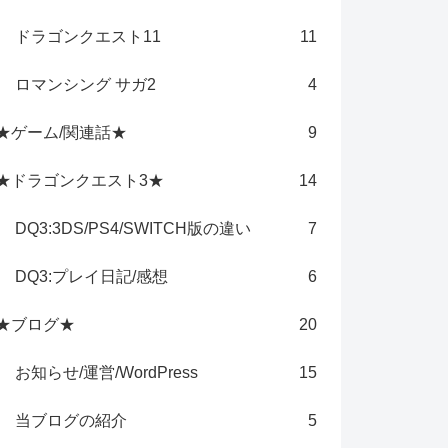
ドラゴンクエスト11
11
ロマンシング サガ2
4
★ゲーム/関連話★
9
★ドラゴンクエスト3★
14
DQ3:3DS/PS4/SWITCH版の違い
7
DQ3:プレイ日記/感想
6
★ブログ★
20
お知らせ/運営/WordPress
15
当ブログの紹介
5