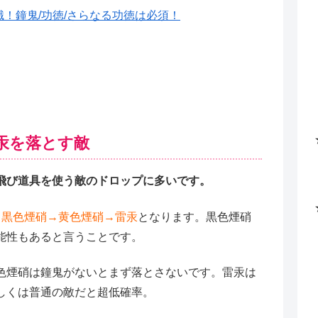
識！鐘鬼/功徳/さらなる功徳は必須！
汞を落とす敵
飛び道具を使う敵のドロップに多いです。
と
黒色煙硝→黄色煙硝→雷汞
となります。黒色煙硝
能性もあると言うことです。
色煙硝は鐘鬼がないとまず落とさないです。雷汞は
しくは普通の敵だと超低確率。