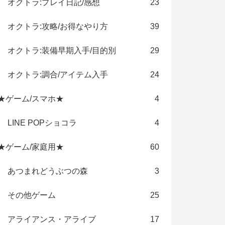
オクトラ:プレイ日記/感想
23
オクトラ:攻略/お得なやり方
39
オクトラ:装備早期入手/目的別
29
オクトラ:調合/アイテム入手
24
★ゲーム/スマホ★
4
LINE POPショコラ
4
★ゲーム/家庭用★
60
あつまれどうぶつの森
3
その他ゲーム
25
アライアンス・アライブ
17