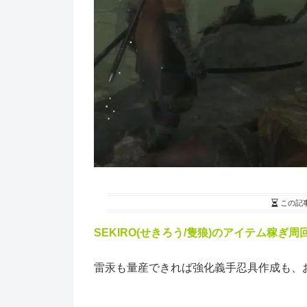
この記
SEKIRO(せきろう/隻狼)のアイテム稼ぎ
雷汞も量産できれば強化義手忍具作成も、お