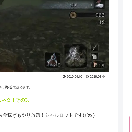
2019.06.02
2019.05.04
事は
約4分
で読めます。
周回ネタ！その3。
金稼ぎもやり放題！シャルロットです(≧∀≦)