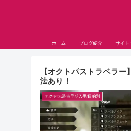
ホーム
ブログ紹介
サイト
【オクトパストラベラー
法あり！
オクトラ:装備早期入手/目的別