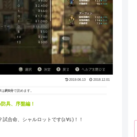
2019.06.13
2018.12.01
事は
約5分
で読めます。
め防具、序盤編！
試合命、シャルロットです(≧∀≦)！！