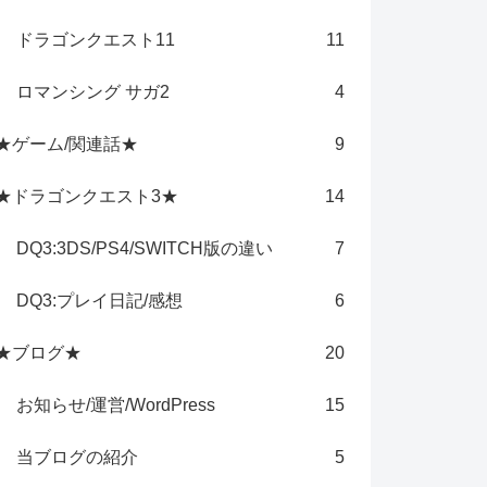
ドラゴンクエスト11
11
ロマンシング サガ2
4
★ゲーム/関連話★
9
★ドラゴンクエスト3★
14
DQ3:3DS/PS4/SWITCH版の違い
7
DQ3:プレイ日記/感想
6
★ブログ★
20
お知らせ/運営/WordPress
15
当ブログの紹介
5