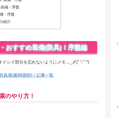
る装備・序盤
備・序盤
の紹介
・おすすめ装備(防具)！序盤編
シイ部分を忘れないようにメモ…_〆(ﾟ▽ﾟ*)
具/装備(時期別)！記事一覧
索のやり方！