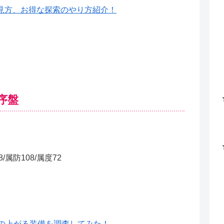
見方、お得な探索のやり方紹介！
序盤
属防108/属度72
の上がる装備を調査してみた！