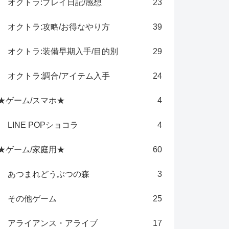
オクトラ:プレイ日記/感想
23
オクトラ:攻略/お得なやり方
39
オクトラ:装備早期入手/目的別
29
オクトラ:調合/アイテム入手
24
★ゲーム/スマホ★
4
LINE POPショコラ
4
★ゲーム/家庭用★
60
あつまれどうぶつの森
3
その他ゲーム
25
アライアンス・アライブ
17