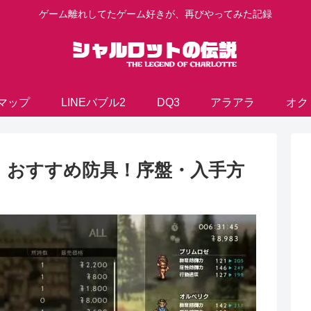
ゲーム離れしてたゲーム好きが、再びやってみた記録
マップ
LINEバブル2
DQ3
アラアラ
オク
】おすすめ防具！序盤・入手方