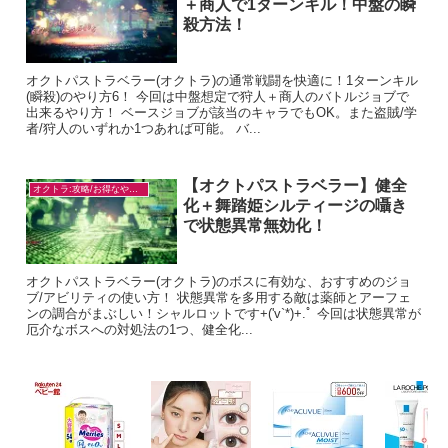
＋商人で1ターンキル！中盤の瞬
殺方法！
オクトパストラベラー(オクトラ)の通常戦闘を快適に！1ターンキル
(瞬殺)のやり方6！ 今回は中盤想定で狩人＋商人のバトルジョブで
出来るやり方！ ベースジョブが該当のキャラでもOK。また盗賊/学
者/狩人のいずれか1つあれば可能。 バ...
【オクトパストラベラー】健全
オクトラ:攻略/お得なやり方
化＋舞踏姫シルティージの囁き
で状態異常無効化！
オクトパストラベラー(オクトラ)のボスに有効な、おすすめのジョ
ブ/アビリティの使い方！ 状態異常を多用する敵は薬師とアーフェ
ンの調合がまぶしい！シャルロットです+('v`*)+.ﾟ 今回は状態異常が
厄介なボスへの対処法の1つ、健全化...