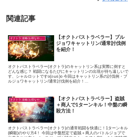
関連記事
【オクトパストラベラー】ブル
オクトラ:攻略/お得なやり方
ジョワキャットリン/通常討伐例
を紹介！
オクトパストラベラー(オクトラ)のキャットリン系は実際に倒すと
どんな感じ？ 戦闘になるたびにキャットリンの出現が待ち遠しいで
す、シャルロットですo(≧ω≦)o 今回はキャットリン系の討伐例・ブ
ルジョワキャットリン/通常討伐例を紹介！...
【オクトパストラベラー】盗賊
オクトラ:攻略/お得なやり方
＋商人で1ターンキル！中盤の瞬
殺方法！
オクトパストラベラー(オクトラ)の通常戦闘を快適に！1ターンキル
(瞬殺)のやり方4！ 今回は中盤想定で盗賊＋商人のバトルジョブで