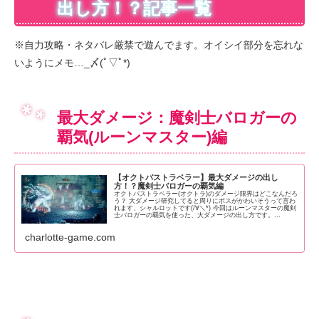
出し方！？記事一覧
※自力攻略・ネタバレ厳禁で遊んでます。オイシイ部分を忘れな
いようにメモ…_〆(ﾟ▽ﾟ*)
最大ダメージ：魔剣士バロガーの
覇気(ルーンマスター)編
【オクトパストラベラー】最大ダメージの出し
方！？魔剣士バロガーの覇気編
オクトパストラベラー(オクトラ)のダメージ限界はどこなんだろ
う？ 大ダメージ研究してると周りにボスがかわいそうって言わ
れます、シャルロットです(/∀＼*) 今回はルーンマスターの魔剣
士バロガーの覇気を使った、大ダメージの出し方です。...
charlotte-game.com