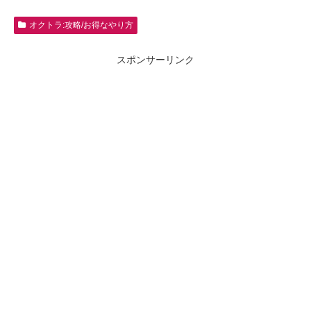
オクトラ:攻略/お得なやり方
スポンサーリンク