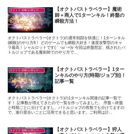
【オクトパストラベラー】魔術
オクトラ:攻略/お得なやり方
師＋商人で1ターンキル！終盤の
瞬殺方法！
オクトパストラベラー(オクトラ)の通常戦闘を快適に！1ターンキル
(瞬殺)のやり方8！ どのゲームでも瞬殺大好き！速度攻撃型のキャ
ラ最高！シャルロットです(｀･ω´･+)v 今回は終盤想定、残されたバ
トルジョブである魔術師でのやり方で...
【オクトパストラベラー】1ター
オクトラ:攻略/お得なやり方
ンキルのやり方(時期/ジョブ別)！
記事一覧
オクトパストラベラー(オクトラ)の1ターンキル関連の記事一覧で
す！ 記事数が増えてきたので一覧を作ってみました。 序盤～終盤
と時期ごとに分けてますし、バトルジョブの有無でも分けてますの
で、進行度合いごとに活用できると思います。ご利用は計...
【オクトパストラベラー】狩人
オクトラ:攻略/お得なやり方