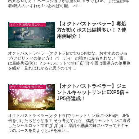
出来るやり方！ ベースジョブが該当のキャラでもOK。また盗賊/学
者/狩人のいずれか1つあれば可能。 バ...
【オクトパストラベラー】毒処
オクトラ:攻略/お得なやり方
方が効くボスは結構多い！？使
用例紹介！
オクトパストラベラー(オクトラ)のボスに有効な、おすすめのジョ
ブ/アビリティの使い方！ パーティーの強さに左右されない「毒」
は最終兵器(笑)！？シャルロットです(;ﾟДﾟi|!) 今回は毒処方の使用例
を紹介！見ればわかると思うのです...
【オクトパストラベラー】ジェ
オクトラ:攻略/お得なやり方
ントルキャットリンにEXP5倍＋
JP5倍達成！
オクトパストラベラー(オクトラ)でキャットリン系にEXP5倍、JP5
倍を引けたらどうなる？ そう考えてたら、偶然キャットリンに遭遇
したシャルロットです(((ﾟДﾟ)))！ 摩訶不思議の舞にハマって全キャ
ラのポーズを見ようとJPを稼い...