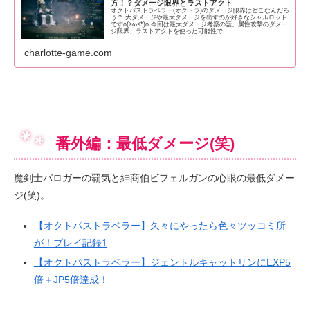
方！？ダメージ限界とラストアクト
オクトパストラベラー(オクトラ)のダメージ限界はどこなんだろ
う？ 大ダメージや最大ダメージを出すのが好きなシャルロット
ですo(>ω<*)o 今回は最大ダメージ考察の話。属性攻撃のダメー
ジ限界、ラストアクトを使った可能性で...
charlotte-game.com
番外編：最低ダメージ(笑)
魔剣士バロガーの覇気と紳商伯ビフェルガンの心眼の最低ダメー
ジ(笑)。
【オクトパストラベラー】久々にやったら色々ツッコミ所
が！プレイ記録1
【オクトパストラベラー】ジェントルキャットリンにEXP5
倍＋JP5倍達成！