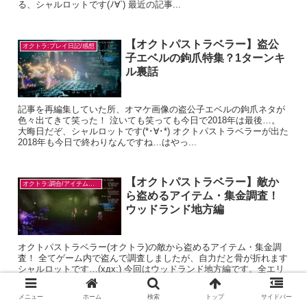
る、シャルロットです(ﾉ∀`) 最近の記事...
【オクトパストラベラー】盗公
オクトラ:プレイ日記/感想
子エベルの鉤爪特集？1ターンキ
ル裏話
記事を再編集していた所、オマケ画像の盗公子エベルの鉤爪ネタが
色々出てきて笑った！ 泣いても笑っても今日で2018年は最後…。
大晦日だぞ、シャルロットです(*･∀･*) オクトパストラベラーが出た
2018年も今日で終わりなんですね…はやっ...
【オクトパストラベラー】敵か
オクトラ:調合/アイテム入手
ら盗めるアイテム・集金調査！
ウッドランド地方編
オクトパストラベラー(オクトラ)の敵から盗めるアイテム・集金調
査！ 全てゲーム内で盗んで調査しましたが、自力だと骨が折れます
シャルロットです…(xдx;) 今回はウッドランド地方編です。全エリ
アの予定ですが、現在序盤エリアのみ。 ...
メニュー
ホーム
検索
トップ
サイドバー