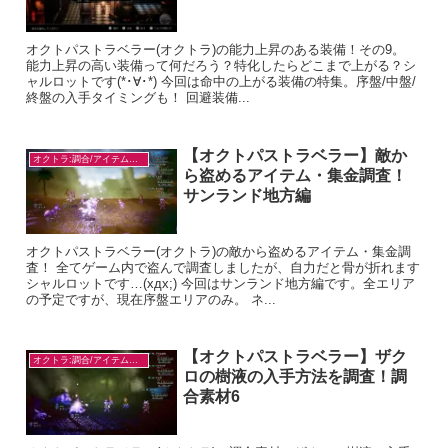
オクトパストラベラー(オクトラ)の能力上昇のある装備！その9。
能力上昇の高い装備って何だろう？特化したらどこまで上がる？シ
ャルロットです(*･∀･*) 今回は命中の上がる装備の特集。序盤/中盤/
終盤の入手タイミングも！ 回避装備...
【オクトパストラベラー】敵か
オクトラ:調合/アイテム入手
ら盗めるアイテム・集金調査！
サンランド地方編
オクトパストラベラー(オクトラ)の敵から盗めるアイテム・集金調
査！ 全てゲーム内で盗んで調査しましたが、自力だと骨が折れます
シャルロットです…(xдx;) 今回はサンランド地方編です。全エリア
の予定ですが、現在序盤エリアのみ。 ネ...
【オクトパストラベラー】ザク
オクトラ:調合/アイテム入手
ロの樹液の入手方法を調査！調
合素材6