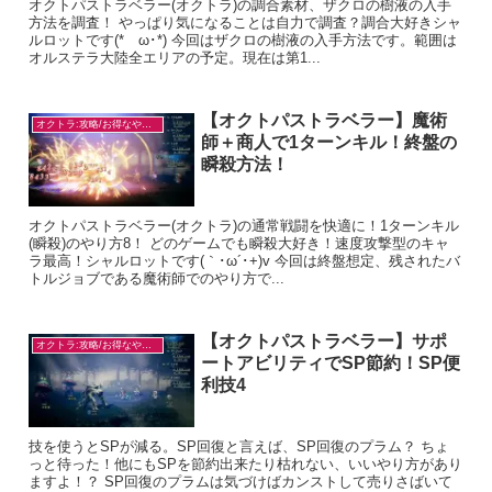
オクトパストラベラー(オクトラ)の調合素材、ザクロの樹液の入手
方法を調査！ やっぱり気になることは自力で調査？調合大好きシャ
ルロットです(*ゝω･*) 今回はザクロの樹液の入手方法です。範囲は
オルステラ大陸全エリアの予定。現在は第1...
【オクトパストラベラー】魔術
オクトラ:攻略/お得なやり方
師＋商人で1ターンキル！終盤の
瞬殺方法！
オクトパストラベラー(オクトラ)の通常戦闘を快適に！1ターンキル
(瞬殺)のやり方8！ どのゲームでも瞬殺大好き！速度攻撃型のキャ
ラ最高！シャルロットです(｀･ω´･+)v 今回は終盤想定、残されたバ
トルジョブである魔術師でのやり方で...
【オクトパストラベラー】サポ
オクトラ:攻略/お得なやり方
ートアビリティでSP節約！SP便
利技4
技を使うとSPが減る。SP回復と言えば、SP回復のプラム？ ちょ
っと待った！他にもSPを節約出来たり枯れない、いいやり方があり
ますよ！？ SP回復のプラムは気づけばカンストして売りさばいて