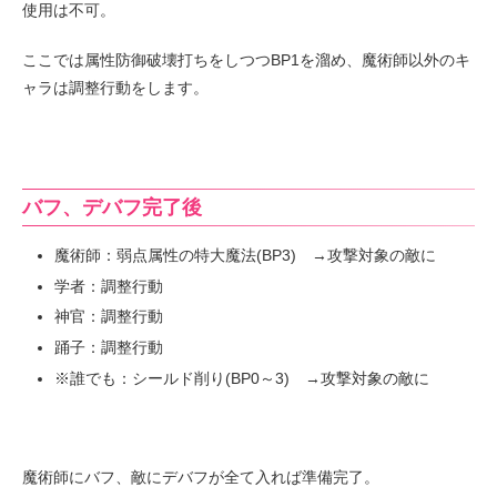
使用は不可。
ここでは属性防御破壊打ちをしつつBP1を溜め、魔術師以外のキ
ャラは調整行動をします。
バフ、デバフ完了後
魔術師：弱点属性の特大魔法(BP3) →攻撃対象の敵に
学者：調整行動
神官：調整行動
踊子：調整行動
※誰でも：シールド削り(BP0～3) →攻撃対象の敵に
魔術師にバフ、敵にデバフが全て入れば準備完了。