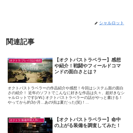
シャルロット
関連記事
【オクトパストラベラー】感想
オクトラ:プレイ日記/感想
や紹介！戦闘やフィールドコマ
ンドの面白さとは？
オクトパストラベラーの作品紹介や感想！今回はシステム面の面白
さの紹介！ 近年のソフトでこんなに好きな作品は久々、超好きなシ
ャルロットです(≧∀≦) オクトパストラベラーの話がやっと書ける！
やってから約3か月…あの頃は夏だった(笑)！...
【オクトパストラベラー】命中
オクトラ:装備早期入手/目的別
の上がる装備を調査してみた！