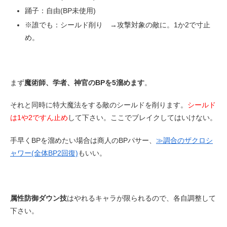
踊子：自由(BP未使用)
※誰でも：シールド削り →攻撃対象の敵に。1か2で寸止
め。
まず
魔術師、学者、神官のBPを5溜めます
。
それと同時に特大魔法をする敵のシールドを削ります。
シールド
は1や2ですん止め
して下さい。ここでブレイクしてはいけない。
手早くBPを溜めたい場合は商人のBPパサー、
≫調合のザクロシ
ャワー(全体BP2回復)
もいい。
属性防御ダウン技
はやれるキャラが限られるので、各自調整して
下さい。