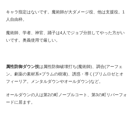
キャラ指定はないです。魔術師が大ダメージ役、他は支援役。1
人自由枠。
魔術師、学者、神官、踊子は4人でジョブ分担してやった方がい
いです。奥義使用で厳しい。
属性防御ダウン技
は属性防御破壊打ち(魔術師)、調合(アーフェ
ン。劇薬の素材系×プラムの樹液)、誘惑・導く(プリムロゼとオ
フィーリア。メンタルダウンやオールダウン)など。
オールダウンの人は第2の町ノーブルコート、第3の町リバーフォ
ードに居ます。