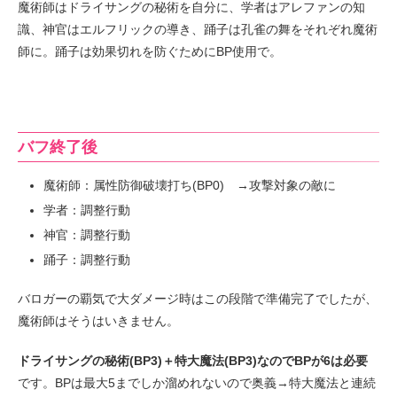
魔術師はドライサングの秘術を自分に、学者はアレファンの知
識、神官はエルフリックの導き、踊子は孔雀の舞をそれぞれ魔術
師に。踊子は効果切れを防ぐためにBP使用で。
バフ終了後
魔術師：属性防御破壊打ち(BP0) →攻撃対象の敵に
学者：調整行動
神官：調整行動
踊子：調整行動
バロガーの覇気で大ダメージ時はこの段階で準備完了でしたが、
魔術師はそうはいきません。
ドライサングの秘術(BP3)＋特大魔法(BP3)なのでBPが6は必要
です。BPは最大5までしか溜めれないので奥義→特大魔法と連続