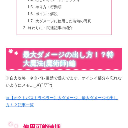
欲しいサポートアビリティ
やり方・行動順
ポイント解説
大ダメージに使用した装備の写真
終わりに・関連記事の紹介
最大ダメージの出し方！？特
大魔法(魔術師)編
※自力攻略・ネタバレ厳禁で遊んでます。オイシイ部分を忘れな
いようにメモ…_〆(ﾟ▽ﾟ*)
≫【オクトパストラベラー】大ダメージ、最大ダメージの出し
方！？記事一覧
使用可能時期