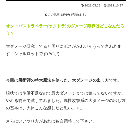
2021.05.22
2018.10.27
この記事は
約6分
で読めます。
オクトパストラベラー(オクトラ)のダメージ限界はどこなんだろ
う？
大ダメージ研究してると周りにボスがかわいそうって言われま
す、シャルロットです(/∀＼*)
今回は
魔術師の特大魔法を使った、大ダメージの出し方
です。
現状では準備不足なので最大ダメージまでは狙ってないですが、
やれる範囲で試してみました。属性攻撃系の大ダメージの出し方
の基本は、大体こんな感じだと思います。
さらにいいやり方があれば各自調整して下さい。