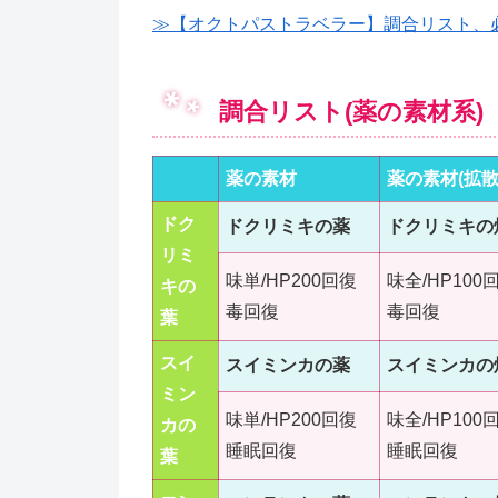
≫【オクトパストラベラー】調合リスト、
調合リスト(薬の素材系)
薬の素材
薬の素材(拡散
ドク
ドクリミキの薬
ドクリミキの
リ
ミ
味単/HP200回復
味全/HP100
キの
毒回復
毒回復
葉
スイ
スイミンカの薬
スイミンカの
ミン
味単/HP200回復
味全/HP100
カの
睡眠回復
睡眠回復
葉