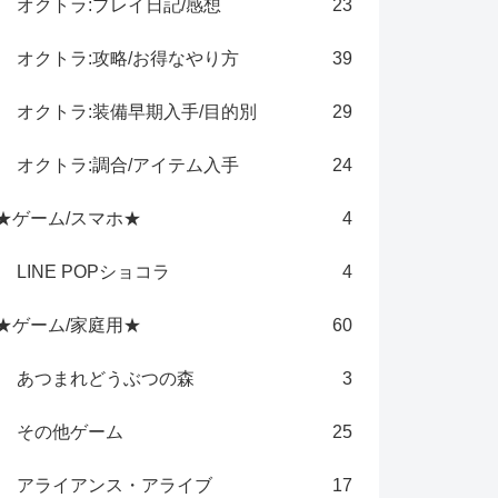
オクトラ:プレイ日記/感想
23
オクトラ:攻略/お得なやり方
39
オクトラ:装備早期入手/目的別
29
オクトラ:調合/アイテム入手
24
★ゲーム/スマホ★
4
LINE POPショコラ
4
★ゲーム/家庭用★
60
あつまれどうぶつの森
3
その他ゲーム
25
アライアンス・アライブ
17