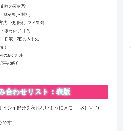
(劇物の素材系)
・簡易版(素材別)
方法、使用例、マメ知識
～の素材)の入手先
葉・樹液・花)の入手先
識！
例の紹介記事
記事の紹介
み合わせリスト：表版
シイ部分を忘れないようにメモ…_〆(ﾟ▽ﾟ*)
みです。