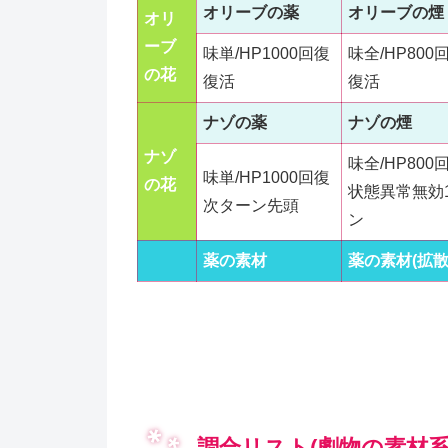
オリーブの薬
オリーブの煙
オリ
ーブ
味単/HP1000回復
味全/HP800
の花
復活
復活
ナゾの薬
ナゾの煙
ナゾ
味全/HP800
味単/HP1000回復
の花
状態異常無効
次ターン先頭
ン
薬の素材
薬の素材(拡散
調合リスト(劇物の素材系