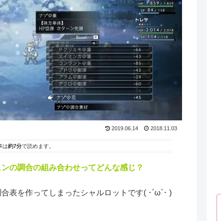
2019.06.14
2018.11.03
事は
約7分
で読めます。
ェンの調合の組み合わせってどんな感じ？
表を作ってしまったシャルロットです( ･´ω`･ )