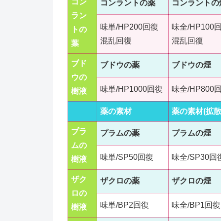
コン
コンラントの薬
コンラントの
ラン
味単/HP200回復
味全/HP100
トの
混乱回復
混乱回復
葉
ブド
ブドウの薬
ブドウの煙
ウの
味単/HP1000回復
味全/HP800
樹液
薬の素材
薬の素材(拡散
プラ
プラムの薬
プラムの煙
ムの
味単/SP50回復
味全/SP30回
樹液
ザク
ザクロの薬
ザクロの煙
ロの
味単/BP2回復
味全/BP1回復
樹液