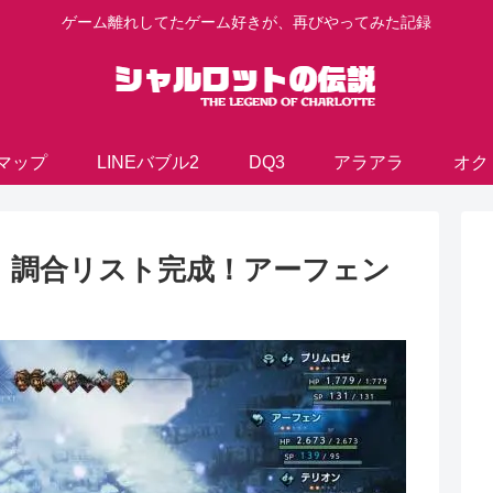
ゲーム離れしてたゲーム好きが、再びやってみた記録
マップ
LINEバブル2
DQ3
アラアラ
オク
】調合リスト完成！アーフェン