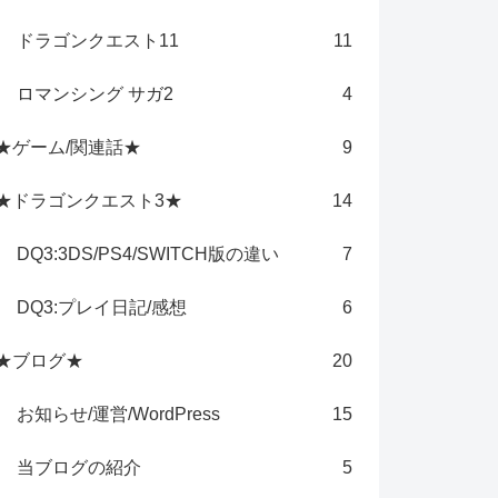
ドラゴンクエスト11
11
ロマンシング サガ2
4
★ゲーム/関連話★
9
★ドラゴンクエスト3★
14
DQ3:3DS/PS4/SWITCH版の違い
7
DQ3:プレイ日記/感想
6
★ブログ★
20
お知らせ/運営/WordPress
15
当ブログの紹介
5