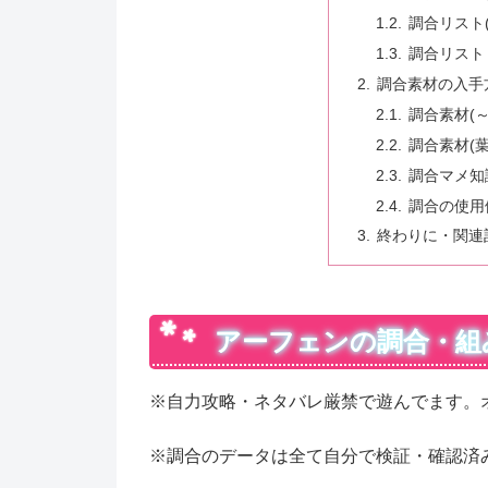
調合リスト
調合リスト
調合素材の入手
調合素材(
調合素材(
調合マメ知
調合の使用
終わりに・関連
アーフェンの調合・組
※自力攻略・ネタバレ厳禁で遊んでます。オイ
※調合のデータは全て自分で検証・確認済