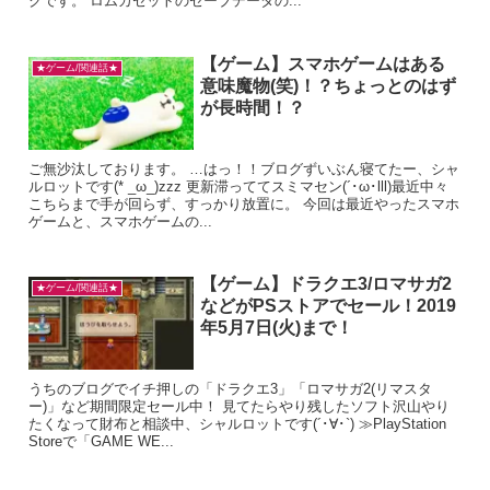
クです。 ロムカセットのセーブデータの...
【ゲーム】スマホゲームはある
★ゲーム/関連話★
意味魔物(笑)！？ちょっとのはず
が長時間！？
ご無沙汰しております。 …はっ！！ブログずいぶん寝てたー、シャ
ルロットです(* _ω_)zzz 更新滞っててスミマセン(´･ω･lll)最近中々
こちらまで手が回らず、すっかり放置に。 今回は最近やったスマホ
ゲームと、スマホゲームの...
【ゲーム】ドラクエ3/ロマサガ2
★ゲーム/関連話★
などがPSストアでセール！2019
年5月7日(火)まで！
うちのブログでイチ押しの「ドラクエ3」「ロマサガ2(リマスタ
ー)」など期間限定セール中！ 見てたらやり残したソフト沢山やり
たくなって財布と相談中、シャルロットです(´･∀･`) ≫PlayStation
Storeで「GAME WE...