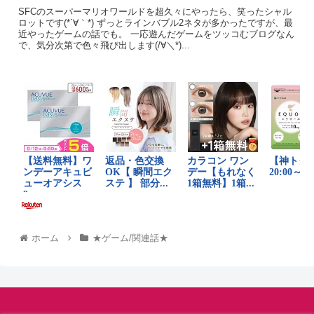
SFCのスーパーマリオワールドを超久々にやったら、笑ったシャル
ロットです(*´∀｀*) ずっとラインバブル2ネタが多かったですが、最
近やったゲームの話でも。 一応遊んだゲームをツッコむブログなん
で、気分次第で色々飛び出します(/∀＼*)...
ホーム
★ゲーム/関連話★