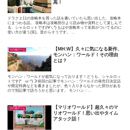
高！
ドラクエ11の攻略本を買った話を書いていたら思い出した、攻略本
にまつわる話。 攻略本は攻略部分より読み物や資料として楽しんで
る、シャルロットです(/∀＼*) もはや攻略本って名前がついてるのに
使い方が違う(笑)。昔からそうです。 ...
【MH:W】久々に気になる新作、
その他ゲーム
モンハン：ワールド！その理由
とは？
モンハン：ワールドが超気になっております！どうも、シャルロッ
トです(*ゝω･*) ≫前回の記事でモンハン：ワールドの発売日決定話
や限定特典などを書きましたが、色々入りきらなかった部分がある
ので別記事で語ろうかと思います。 モンハン：...
【マリオワールド】超久々のマ
その他ゲーム
リオワールド！思い出やタイム
アタック話！