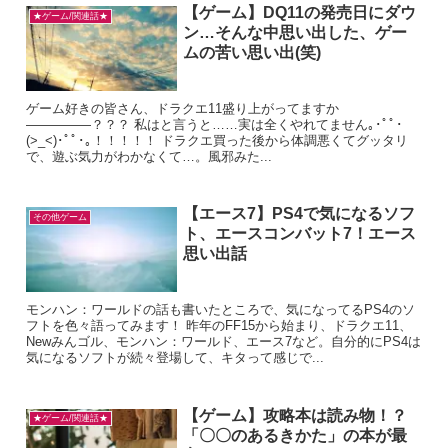
【ゲーム】DQ11の発売日にダウ
★ゲーム/関連話★
ン…そんな中思い出した、ゲー
ムの苦い思い出(笑)
ゲーム好きの皆さん、ドラクエ11盛り上がってますか
―――――？？？ 私はと言うと……実は全くやれてません｡･ﾟﾟ･
(>_<)･ﾟﾟ･｡！！！！！ ドラクエ買った後から体調悪くてグッタリ
で、遊ぶ気力がわかなくて…。風邪みた...
【エース7】PS4で気になるソフ
その他ゲーム
ト、エースコンバット7！エース
思い出話
モンハン：ワールドの話も書いたところで、気になってるPS4のソ
フトを色々語ってみます！ 昨年のFF15から始まり、ドラクエ11、
Newみんゴル、モンハン：ワールド、エース7など。自分的にPS4は
気になるソフトが続々登場して、キタって感じで...
【ゲーム】攻略本は読み物！？
★ゲーム/関連話★
「〇〇のあるきかた」の本が最