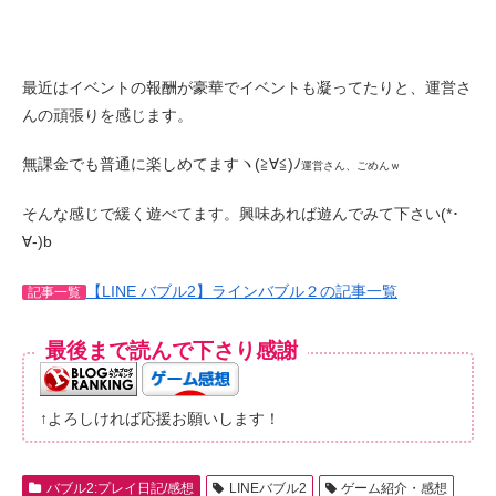
最近はイベントの報酬が豪華でイベントも凝ってたりと、運営さ
んの頑張りを感じます。
無課金でも普通に楽しめてますヽ(≧∀≦)ﾉ
運営さん、ごめんｗ
そんな感じで緩く遊べてます。興味あれば遊んでみて下さい(*･
∀-)b
【LINE バブル2】ラインバブル２の記事一覧
記事一覧
最後まで読んで下さり感謝
↑よろしければ応援お願いします！
バブル2:プレイ日記/感想
LINEバブル2
ゲーム紹介・感想