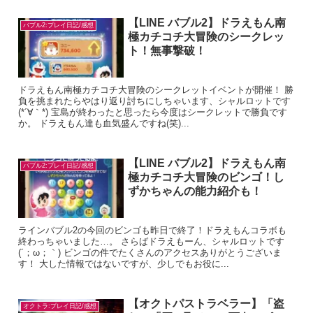
【LINE バブル2】ドラえもん南
バブル2:プレイ日記/感想
極カチコチ大冒険のシークレッ
ト！無事撃破！
ドラえもん南極カチコチ大冒険のシークレットイベントが開催！ 勝
負を挑まれたらやはり返り討ちにしちゃいます、シャルロットです
(*´∀｀*) 宝島が終わったと思ったら今度はシークレットで勝負です
か。 ドラえもん達も血気盛んですね(笑)...
【LINE バブル2】ドラえもん南
バブル2:プレイ日記/感想
極カチコチ大冒険のビンゴ！し
ずかちゃんの能力紹介も！
ラインバブル2の今回のビンゴも昨日で終了！ドラえもんコラボも
終わっちゃいました…。 さらばドラえもーん、シャルロットです
(´；ω；｀) ビンゴの件でたくさんのアクセスありがとうございま
す！ 大した情報ではないですが、少しでもお役に...
【オクトパストラベラー】「盗
オクトラ:プレイ日記/感想