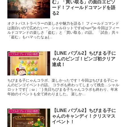
む」「買い取る」の面白エピソ
ード！フィールドコマンドを語
る2
オクトパストラベラーの楽しさや魅力を語る！ フィールドコマンド
は面白いので広めたいー、シャルロットですo(>ω<*)o 今回はフィー
ルドコマンドの楽しさ「盗む」と「買い取る」の話。 「試合」共々
「盗む」もハマったなぁ(...
【LINE バブル2】ちびまる子に
バブル2:プレイ日記/感想
ゃんのビンゴ！ビンゴ初クリア
達成！
ちびまる子にゃんコラボ、楽しかったです！今回はちびまる子にゃ
んのビンゴイベントの話。 コラボも終わってしまって残念…シャル
ロットです(´；ω；｀) 先日ちびまる子ちゃんコラボも終わり、年末
年始のイベントも全て終わりました。 楽しか...
【LINE バブル2】ちびまる子に
バブル2:プレイ日記/感想
ゃんのキャンディ！クリスマス
イベント！