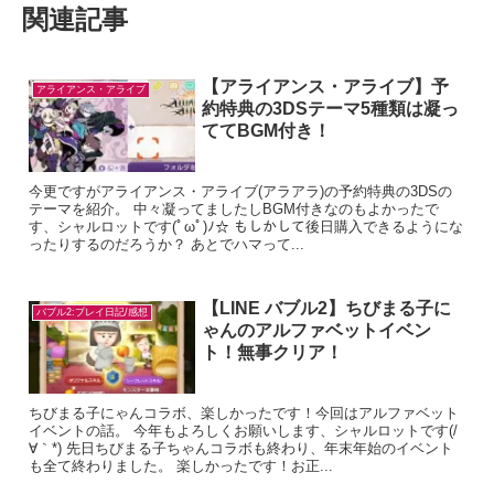
関連記事
【アライアンス・アライブ】予
アライアンス・アライブ
約特典の3DSテーマ5種類は凝っ
ててBGM付き！
今更ですがアライアンス・アライブ(アラアラ)の予約特典の3DSの
テーマを紹介。 中々凝ってましたしBGM付きなのもよかったで
す、シャルロットです(ﾟωﾟ)ﾉ☆ もしかして後日購入できるようにな
ったりするのだろうか？ あとでハマって...
【LINE バブル2】ちびまる子に
バブル2:プレイ日記/感想
ゃんのアルファベットイベン
ト！無事クリア！
ちびまる子にゃんコラボ、楽しかったです！今回はアルファベット
イベントの話。 今年もよろしくお願いします、シャルロットです(/
∀｀*) 先日ちびまる子ちゃんコラボも終わり、年末年始のイベント
も全て終わりました。 楽しかったです！お正...