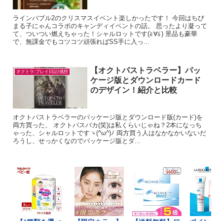
ラインバブル2のクリスマスイベント楽しかったです！ 今回はちび
まる子にゃんコラボのキャンディイベントの話。 思ったより凝って
て、ついつい燃えちゃった！シャルロットです(≧∀≦) 景品も豪華
で、無課金でもコツコツ頑張ればSS手に入っ...
【オクトパストラベラー】パッ
オクトラ:プレイ日記/感想
ケージ版とダウンロードカード
のデザイン！紹介と比較
オクトパストラベラーのパッケージ版とダウンロード版(カード)を
両方買った、 オクトパスバカ(笑)は私くらいじゃね？2本になっち
ゃった、シャルロットですヽ(^ω^)ﾉ 両方買う人はなかなかいないだ
ろうし、せっかくなのでパッケージ版とダ...