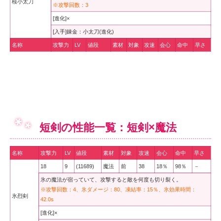
桜小太刀
※攻撃回数：3
[進化]×
[入手]錬金：小太刀(進化)
名称
攻撃力
LV
値段
素材
対象
攻速
会心
命中
早さ
短剣の性能一覧：短剣×魔法
名称
攻撃力
LV
値段
素材
対象
攻速
会心
命中
早さ
18
9
(11689)
魔法
前
38
18％
98％
－
氷の魔法が宿っていて、攻撃すると敵を何度も切り裂く。
※攻撃回数：4、氷ダメージ：80、凍結率：15％、氷効果時間：
氷烈剣
42.0s
[進化]×