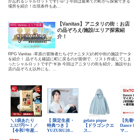
か忘れるシャルロットです(･ω･;) 今回は最果ての町から探索できる
場所を紹介！出現条件もあ...
【Vanitas】アニタリの街：お店
RPG Vanitas:エリア探索
の品ぞろえ/施設/エリア探索紹
介！
RPG Vanitas -草原の冒険者たち-(ヴァニタス)の村や街の施設データ
を紹介！ 品ぞろえ確認に町に戻るのが面倒で、リスト作成してしま
ったシャルロットです(*･∀-)b 今回はアニタリの街を紹介。施設やお
店の品ぞろえ以外にも、...