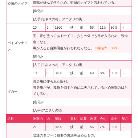
盗賊が好んで使うため、盗賊のナイフと言われている。
盗賊のナイフ
[進化]×
[入手]モネスの村、アニタリの街
13
5
1980
鉄
前
58
11％
96％
－
刃に毒が塗ってあるナイフ。少しの傷でも毒が入るため、致命
傷になる。
ポイズンナイ
毒が入ると自動回復が行われなくなる。
※毒確率：30％
フ
[進化]×
[入手]モネスの村、アニタリの街
19
8
3100
鉄
前
60
8％
96％
－
護身用に作られた短剣。
護身用だが、魔物を倒すために工夫されているため攻撃力はと
ダガー
ても高い。
[進化]×
[入手]アニタリの街
名称
攻撃力
LV
値段
素材
対象
攻速
会心
命中
早さ
21
9
9200
鉄
前
56
7％
92％
－
普通のダガーに稲妻の魔法を込めたもの。