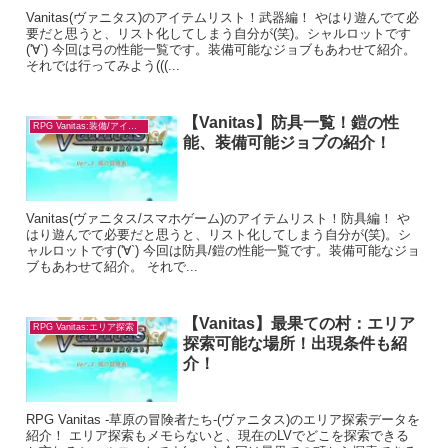
Vanitas(ヴァニタス)のアイテムリスト！武器編！ やはり遊んでて必
要だと思うと、リスト化してしまう自分が(笑)。シャルロットです
('∀`) 今回は弓の性能一覧です。装備可能なジョブもあわせて紹介。
それでは行ってみよう(((...
【Vanitas】防具一覧！鎧の性
RPG Vanitas:装備/アイテム
能、装備可能ジョブの紹介！
Vanitas(ヴァニタス/スマホゲーム)のアイテムリスト！防具編！ や
はり遊んでて必要だと思うと、リスト化してしまう自分が(笑)。シ
ャルロットです('∀`) 今回は防具/鎧の性能一覧です。装備可能なジョ
ブもあわせて紹介。 それで...
【Vanitas】最果ての村：エリア
RPG Vanitas:エリア探索
探索可能な場所！出現条件も紹
介！
RPG Vanitas -草原の冒険者たち-(ヴァニタス)のエリア探索データを
紹介！ エリア探索もメモらないと、現在のLVでどこを探索できる