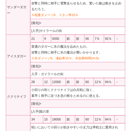
攻撃と同時に相手に電撃走らせるため、驚いた敵は動きを止め
サンダーダガ
るだろう。
ー
※稲妻ダメージ6、スタン率10％
[進化]×
[入手]ガイラールの街
21
9
9200
鉄
前
56
7％
92％
－
普通のダガーに氷の魔法を込めたもの。
攻撃と同時に相手に氷の魔法が襲いかかります。
アイスダガー
※氷ダメージ6、凍結率15％、氷効果時間24.0s
[進化]×
入手：ガイラールの街
28
12
12000
鉄
前
60
12％
94％
－
小回りの利くククリナイフは白兵戦に強く、
素早く相手に近づき息の根をとめるのに使える。
ククリナイフ
[進化]×
[入手]龍の里
34
15
18000
鉄
前
60
12％
94％
－
戦いにおいて小回りが効きやすい小太刀は準戦士に愛用され