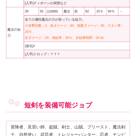
[入手]ティポーンの洞窟など
30
55
(11868)
魔法
前
82
15％
94％
－
全ての属性魔法の力が宿っている短刀。
※攻撃回数：2、炎ダメージ：60、稲妻ダメージ：30、スタン率：
魔法の短
20％、
刀
氷ダメージ：20、凍結率：30％、氷効果時間：24.0s
[進化]×
[入手]ドロップ：？？？
短剣を装備可能ジョブ
冒険者、見習い師、盗賊、剣士、山賊、プリースト、魔法剣
士、自然使い、武芸者、トレジャーハンター、忍者、チンピ