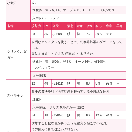
る。
小太刀
[進化]○ 青～光0％、オーブ32％、虹100％ →桜小太刀
[入手]バトルシティ
名称
攻撃力
LV
値段
素材
対象
攻速
会心
命中
早さ
28
35
(6440)
鉄
前
76
20％
88％
－
鋭利なクリスタルを使うことで、切れ味抜群のダガーになって
いる。
クリスタルダ
魔法を施すことでまるで別物になるそうだ。
ガー
[進化]○ 青～赤0％、光8％、オーブ44％、虹100％
→スペルキラー
[入手]探索
12
48↓
(21411)
鉄
前
88
5％
99％
－
相手の魔法を打ち消す効果を持っている不思議な短刀。
スペルキラー
[進化]×
[入手]錬金：クリスタルダガー(進化)
34
18↓
(12852)
鉄
前
60
12％
94％
－
攻撃すると桜吹雪が舞うような錯覚を起こす小太刀。
その剣先は目では追いきれない。