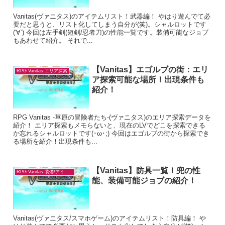
Vanitas(ヴァニタス)のアイテムリスト！武器編！ やはり遊んでて必
要だと思うと、リスト化してしまう自分が(笑)。シャルロットです
('∀`) 今回は左手剣(短剣/忍者刀)の性能一覧です。装備可能なジョブ
もあわせて紹介。 それで...
【Vanitas】エゴルブの街：エリ
RPG Vanitas:エリア探索
ア探索可能な場所！出現条件も
紹介！
RPG Vanitas -草原の冒険者たち-(ヴァニタス)のエリア探索データを
紹介！ エリア探索もメモらないと、現在のLVでどこを探索できる
か忘れるシャルロットです(･ω･;) 今回はエゴルブの街から探索でき
る場所を紹介！出現条件も...
【Vanitas】防具一覧！兜の性
RPG Vanitas:装備/アイテム
能、装備可能ジョブの紹介！
Vanitas(ヴァニタス/スマホゲーム)のアイテムリスト！防具編！ や