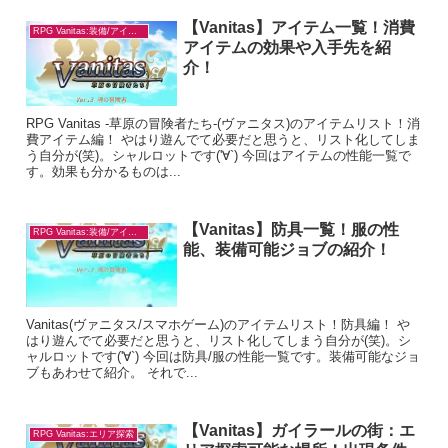
【Vanitas】アイテム一覧！消費
RPG Vanitas:装備/アイテム
アイテムの効果や入手先を紹
介！
RPG Vanitas -草原の冒険者たち-(ヴァニタス)のアイテムリスト！消
費アイテム編！ やはり遊んでて必要だと思うと、リスト化してしま
う自分が(笑)。シャルロットです('∀`) 今回はアイテムの性能一覧で
す。効果も分かるものは...
【Vanitas】防具一覧！服の性
RPG Vanitas:装備/アイテム
能、装備可能ジョブの紹介！
Vanitas(ヴァニタス/スマホゲーム)のアイテムリスト！防具編！ や
はり遊んでて必要だと思うと、リスト化してしまう自分が(笑)。シ
ャルロットです('∀`) 今回は防具/服の性能一覧です。装備可能なジョ
ブもあわせて紹介。 それで...
【Vanitas】ガイラールの街：エ
RPG Vanitas:エリア探索