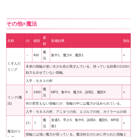
その他×魔法
素
名称
LV
値段
装備効果
強化
材
魔
－
400
集中1、魔力4、魔防1
○
法
くすんだ
本来の指輪が使い古され色が黒ずんでいる。持っている効果の1/10の
リング
効力も出せていない指輪。
入手：モネスの村
魔
3
2400
MP3、集中4、魔力6、詠唱1、魔防4
○
法
リング(魔
法)
何の変哲もない指輪だが、指輪の中には魔力が込められている。
入手：モネスの村、アニタリの街、エゴルブの街、ガイラールの街
魔
攻速5、早さ4、集中8、詠唱4、魔防5、MP回
17↓
？
○
法
復1
魔法のリ
指輪には強い魔力が宿っている。魔法剣士のために作られた指輪と