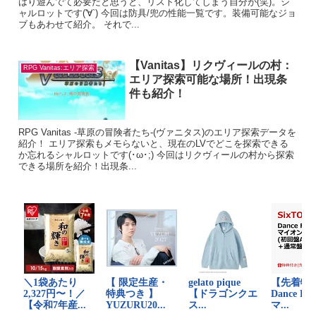
はり遊んでて必要だと思うと、リスト化してしまう自分が(笑)。シ
ャルロットです('∀`) 今回は防具/兜の性能一覧です。装備可能なジョ
ブもあわせて紹介。 それで...
【Vanitas】リクヴィールの村：
RPG Vanitas:エリア探索
エリア探索可能な場所！出現条
件も紹介！
RPG Vanitas -草原の冒険者たち-(ヴァニタス)のエリア探索データを
紹介！ エリア探索もメモらないと、現在のLVでどこを探索できる
か忘れるシャルロットです(･ω･;) 今回はリクヴィールの村から探索
できる場所を紹介！出現条...