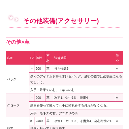
その他装備(アクセサリー)
その他×革
素
強
名称
LV
値段
装備効果
材
化
－
200
革
持ち物数3
○
多くのアイテムを持ち歩けるバッグ。最初の旅では必需品になる
バッグ
でしょう。
入手：最果ての村、モネスの村
－
200
革
攻速1、命中1％、器用4
○
グローブ
武器を使って戦っても手に怪我をする恐れがなくなる。
入手：モネスの村、アニタリの街
8
2400
革
攻速1、命中1％、守備力4、会心耐性2％
○
籠手
武器を持つ手を守る籠手。