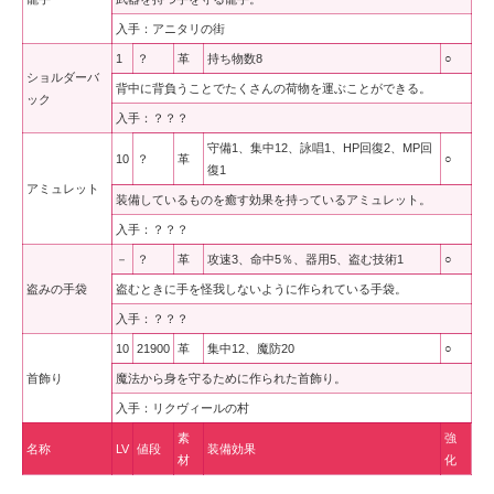
入手：アニタリの街
1
？
革
持ち物数8
○
ショルダーバ
背中に背負うことでたくさんの荷物を運ぶことができる。
ック
入手：？？？
守備1、集中12、詠唱1、HP回復2、MP回
10
？
革
○
復1
アミュレット
装備しているものを癒す効果を持っているアミュレット。
入手：？？？
－
？
革
攻速3、命中5％、器用5、盗む技術1
○
盗みの手袋
盗むときに手を怪我しないように作られている手袋。
入手：？？？
10
21900
革
集中12、魔防20
○
首飾り
魔法から身を守るために作られた首飾り。
入手：リクヴィールの村
素
強
名称
LV
値段
装備効果
材
化