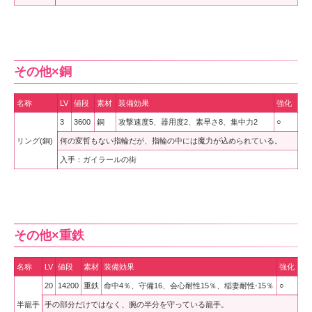
その他×銅
名称
LV
値段
素材
装備効果
強化
3
3600
銅
攻撃速度5、器用度2、素早さ8、集中力2
○
リング(銅)
何の変哲もない指輪だが、指輪の中には魔力が込められている。
入手：ガイラールの街
その他×重鉄
名称
LV
値段
素材
装備効果
強化
20
14200
重鉄
命中4％、守備16、会心耐性15％、稲妻耐性-15％
○
半籠手
手の部分だけではなく、腕の半分を守っている籠手。