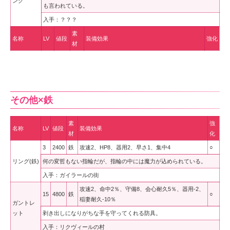
ング
も言われている。
入手：？？？
素
名称
LV
値段
装備効果
強化
材
その他×鉄
素
強
名称
LV
値段
装備効果
材
化
3
2400
鉄
攻速2、HP8、器用2、早さ1、集中4
○
リング(鉄)
何の変哲もない指輪だが、指輪の中には魔力が込められている。
入手：ガイラールの街
攻速2、命中2％、守備8、会心耐久5％、器用-2、
15
4800
鉄
○
稲妻耐久-10％
ガントレ
ット
剥き出しになりがちな手を守ってくれる防具。
入手：リクヴィールの村