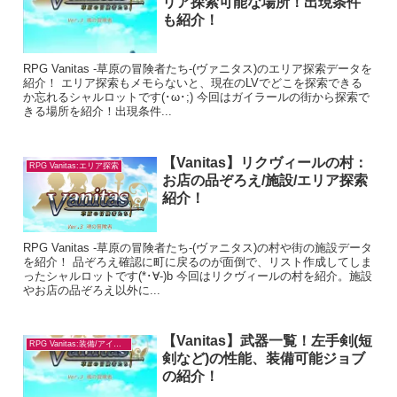
リア探索可能な場所！出現条件
も紹介！
RPG Vanitas -草原の冒険者たち-(ヴァニタス)のエリア探索データを
紹介！ エリア探索もメモらないと、現在のLVでどこを探索できる
か忘れるシャルロットです(･ω･;) 今回はガイラールの街から探索で
きる場所を紹介！出現条件...
【Vanitas】リクヴィールの村：
RPG Vanitas:エリア探索
お店の品ぞろえ/施設/エリア探索
紹介！
RPG Vanitas -草原の冒険者たち-(ヴァニタス)の村や街の施設データ
を紹介！ 品ぞろえ確認に町に戻るのが面倒で、リスト作成してしま
ったシャルロットです(*･∀-)b 今回はリクヴィールの村を紹介。施設
やお店の品ぞろえ以外に...
【Vanitas】武器一覧！左手剣(短
RPG Vanitas:装備/アイテム
剣など)の性能、装備可能ジョブ
の紹介！