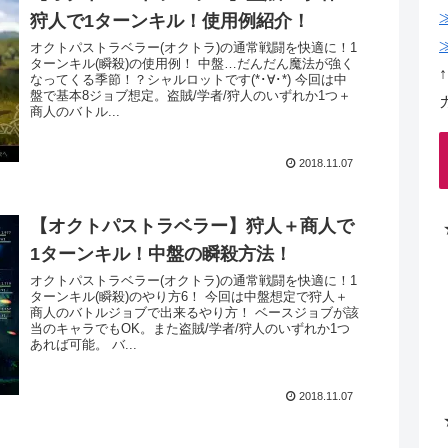
狩人で1ターンキル！使用例紹介！
オクトパストラベラー(オクトラ)の通常戦闘を快適に！1
ターンキル(瞬殺)の使用例！ 中盤…だんだん魔法が強く
なってくる季節！？シャルロットです(*･∀･*) 今回は中
盤で基本8ジョブ想定。盗賊/学者/狩人のいずれか1つ＋
商人のバトル...
2018.11.07
【オクトパストラベラー】狩人＋商人で
1ターンキル！中盤の瞬殺方法！
オクトパストラベラー(オクトラ)の通常戦闘を快適に！1
ターンキル(瞬殺)のやり方6！ 今回は中盤想定で狩人＋
商人のバトルジョブで出来るやり方！ ベースジョブが該
当のキャラでもOK。また盗賊/学者/狩人のいずれか1つ
あれば可能。 バ...
2018.11.07