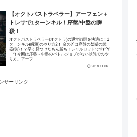
【オクトパストラベラー】アーフェン＋
トレサで1ターンキル！序盤/中盤の瞬
殺！
オクトパストラベラー(オクトラ)の通常戦闘を快適に！1
ターンキル(瞬殺)のやり方2！ 金の斧は序盤の禁断の武
器(笑)！？早く見つけたもん勝ち！シャルロットです(*´∀
｀*) 今回は序盤～中盤のバトルジョブがない状態でのや
り方。アーフ...
2018.11.06
ンサーリンク