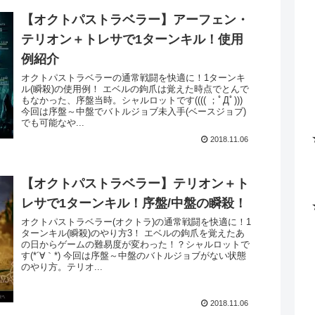
【オクトパストラベラー】アーフェン・
テリオン＋トレサで1ターンキル！使用
例紹介
オクトパストラベラーの通常戦闘を快適に！1ターンキ
ル(瞬殺)の使用例！ エベルの鉤爪は覚えた時点でとんで
もなかった、序盤当時。シャルロットです(((( ；ﾟДﾟ)))
今回は序盤～中盤でバトルジョブ未入手(ベースジョブ)
でも可能なや...
2018.11.06
【オクトパストラベラー】テリオン＋ト
レサで1ターンキル！序盤/中盤の瞬殺！
オクトパストラベラー(オクトラ)の通常戦闘を快適に！1
ターンキル(瞬殺)のやり方3！ エベルの鉤爪を覚えたあ
の日からゲームの難易度が変わった！？シャルロットで
す(*´∀｀*) 今回は序盤～中盤のバトルジョブがない状態
のやり方。テリオ...
2018.11.06