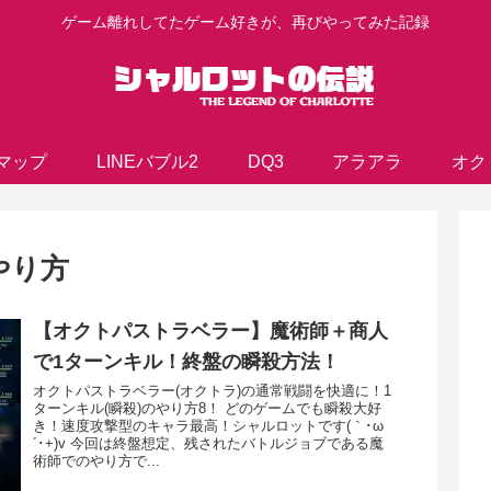
ゲーム離れしてたゲーム好きが、再びやってみた記録
マップ
LINEバブル2
DQ3
アラアラ
オク
やり方
【オクトパストラベラー】魔術師＋商人
で1ターンキル！終盤の瞬殺方法！
オクトパストラベラー(オクトラ)の通常戦闘を快適に！1
ターンキル(瞬殺)のやり方8！ どのゲームでも瞬殺大好
き！速度攻撃型のキャラ最高！シャルロットです(｀･ω
´･+)v 今回は終盤想定、残されたバトルジョブである魔
術師でのやり方で...