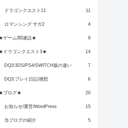
ドラゴンクエスト11
11
ロマンシング サガ2
4
★ゲーム/関連話★
9
★ドラゴンクエスト3★
14
DQ3:3DS/PS4/SWITCH版の違い
7
DQ3:プレイ日記/感想
6
★ブログ★
20
お知らせ/運営/WordPress
15
当ブログの紹介
5