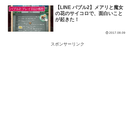
【LINE バブル2】メアリと魔女
バブル2:プレイ日記/感想
の花のサイコロで、面白いこと
が起きた！
2017.08.09
スポンサーリンク