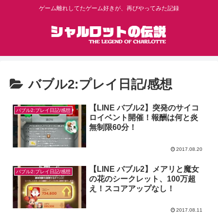
ゲーム離れしてたゲーム好きが、再びやってみた記録
バブル2:プレイ日記/感想
【LINE バブル2】突発のサイコ
バブル2:プレイ日記/感想
ロイベント開催！報酬は何と炎
無制限60分！
2017.08.20
【LINE バブル2】メアリと魔女
バブル2:プレイ日記/感想
の花のシークレット、100万超
え！スコアアップなし！
2017.08.11