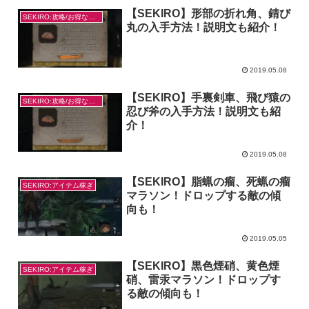
【SEKIRO】形部の折れ角、錆び
SEKIRO:攻略/お得なやり方
丸の入手方法！説明文も紹介！
2019.05.08
【SEKIRO】手裏剣車、飛び猿の
SEKIRO:攻略/お得なやり方
忍び斧の入手方法！説明文も紹
介！
2019.05.08
【SEKIRO】脂蝋の瘤、死蝋の瘤
SEKIRO:アイテム稼ぎ
マラソン！ドロップする敵の傾
向も！
2019.05.05
【SEKIRO】黒色煙硝、黄色煙
SEKIRO:アイテム稼ぎ
硝、雷汞マラソン！ドロップす
る敵の傾向も！