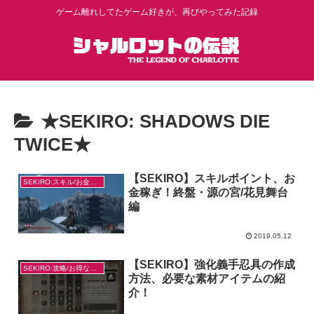
ゲーム離れしてたゲーム好きが、再びやってみた記録
★SEKIRO: SHADOWS DIE
TWICE★
【SEKIRO】スキルポイント、お
SEKIRO:スキル/お金稼ぎ
金稼ぎ！終盤・源の宮/花見舞台
編
2019.05.12
【SEKIRO】強化義手忍具の作成
SEKIRO:攻略/お得なやり方
方法、必要な素材アイテムの紹
介！