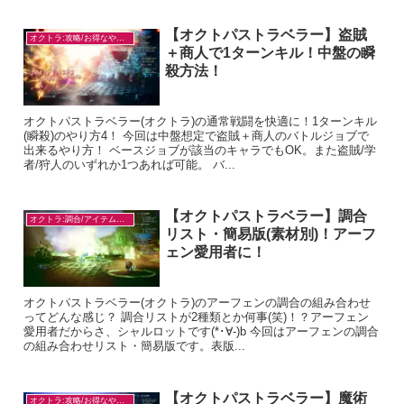
【オクトパストラベラー】盗賊
オクトラ:攻略/お得なやり方
＋商人で1ターンキル！中盤の瞬
殺方法！
オクトパストラベラー(オクトラ)の通常戦闘を快適に！1ターンキル
(瞬殺)のやり方4！ 今回は中盤想定で盗賊＋商人のバトルジョブで
出来るやり方！ ベースジョブが該当のキャラでもOK。また盗賊/学
者/狩人のいずれか1つあれば可能。 バ...
【オクトパストラベラー】調合
オクトラ:調合/アイテム入手
リスト・簡易版(素材別)！アーフ
ェン愛用者に！
オクトパストラベラー(オクトラ)のアーフェンの調合の組み合わせ
ってどんな感じ？ 調合リストが2種類とか何事(笑)！？アーフェン
愛用者だからさ、シャルロットです(*･∀-)b 今回はアーフェンの調合
の組み合わせリスト・簡易版です。表版...
【オクトパストラベラー】魔術
オクトラ:攻略/お得なやり方