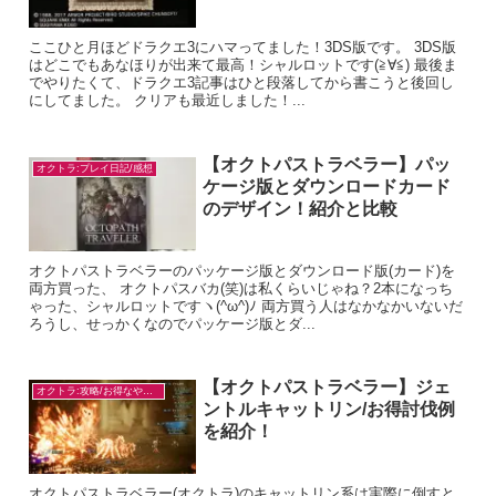
ここひと月ほどドラクエ3にハマってました！3DS版です。 3DS版
はどこでもあなほりが出来て最高！シャルロットです(≧∀≦) 最後ま
でやりたくて、ドラクエ3記事はひと段落してから書こうと後回し
にしてました。 クリアも最近しました！...
【オクトパストラベラー】パッ
オクトラ:プレイ日記/感想
ケージ版とダウンロードカード
のデザイン！紹介と比較
オクトパストラベラーのパッケージ版とダウンロード版(カード)を
両方買った、 オクトパスバカ(笑)は私くらいじゃね？2本になっち
ゃった、シャルロットですヽ(^ω^)ﾉ 両方買う人はなかなかいないだ
ろうし、せっかくなのでパッケージ版とダ...
【オクトパストラベラー】ジェ
オクトラ:攻略/お得なやり方
ントルキャットリン/お得討伐例
を紹介！
オクトパストラベラー(オクトラ)のキャットリン系は実際に倒すと