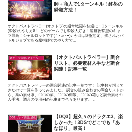
師＋商人で1ターンキル！終盤の
瞬殺方法！
オクトパストラベラー(オクトラ)の通常戦闘を快適に！1ターンキル
(瞬殺)のやり方8！ どのゲームでも瞬殺大好き！速度攻撃型のキャ
ラ最高！シャルロットです(｀･ω´･+)v 今回は終盤想定、残されたバ
トルジョブである魔術師でのやり方で...
【オクトパストラベラー】調合
オクトラ:調合/アイテム入手
リスト、必要素材入手など調合
関連！記事一覧
オクトパストラベラーの調合関連の記事一覧です！ 記事数が増えて
きたので一覧を作ってみました。 調合の組み合わせの調合リストか
ら、薬の素材系、〇〇の葉、〇〇の樹液、〇〇の花など調合素材の
入手法、調合の使用例の記事まで色々あります。 ...
【DQ3】超久々のドラクエ3、楽
DQ3:プレイ日記/感想
しかった！3DSでどこでも「あ
なほり」最高！