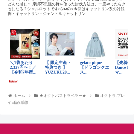
どんな感じ？ 摩訶不思議の舞を使った討伐方法は、一度やったらク
セになる？シャルロットですo(≧ω≦)o 今回はキャットリン系の討伐
例・キャットリン＋ジェントルキャットリン...
ホーム
★オクトパストラベラー★
オクトラ:プレ
イ日記/感想