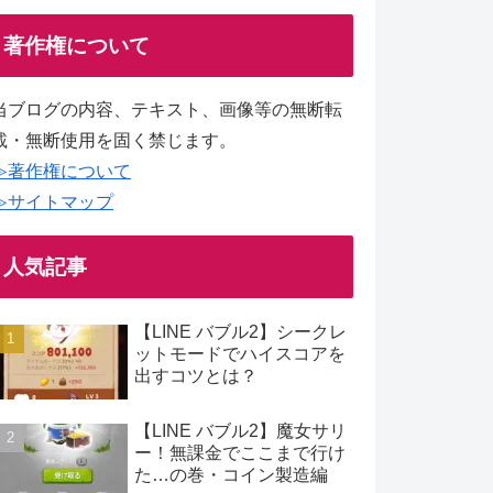
著作権について
当ブログの内容、テキスト、画像等の無断転
載・無断使用を固く禁じます。
≫著作権について
≫サイトマップ
人気記事
【LINE バブル2】シークレ
ットモードでハイスコアを
出すコツとは？
【LINE バブル2】魔女サリ
ー！無課金でここまで行け
た…の巻・コイン製造編