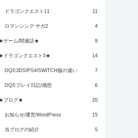
ドラゴンクエスト11
11
ロマンシング サガ2
4
★ゲーム/関連話★
9
★ドラゴンクエスト3★
14
DQ3:3DS/PS4/SWITCH版の違い
7
DQ3:プレイ日記/感想
6
★ブログ★
20
お知らせ/運営/WordPress
15
当ブログの紹介
5