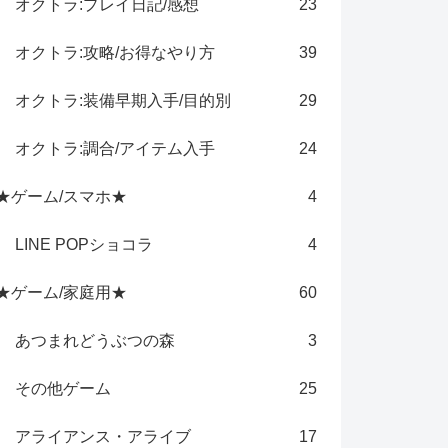
オクトラ:プレイ日記/感想
23
オクトラ:攻略/お得なやり方
39
オクトラ:装備早期入手/目的別
29
オクトラ:調合/アイテム入手
24
★ゲーム/スマホ★
4
LINE POPショコラ
4
★ゲーム/家庭用★
60
あつまれどうぶつの森
3
その他ゲーム
25
アライアンス・アライブ
17