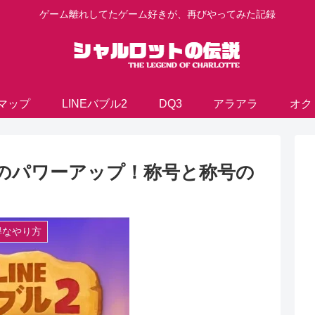
ゲーム離れしてたゲーム好きが、再びやってみた記録
マップ
LINEバブル2
DQ3
アラアラ
オク
ル2のパワーアップ！称号と称号の
得なやり方