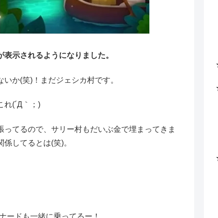
が表示されるようになりました。
いか(笑)！まだジェシカ村です。
(´Д｀；)
張ってるので、サリー村もだいぶ金で埋まってきま
係してるとは(笑)。
)レナードも一緒に乗ってるー！