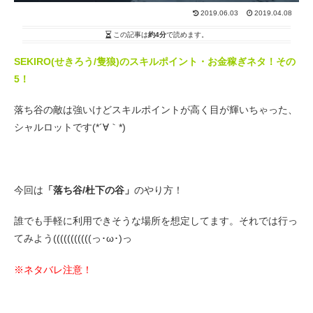
2019.06.03
2019.04.08
この記事は
約4分
で読めます。
SEKIRO(せきろう/隻狼)のスキルポイント・お金稼ぎネタ！その
5！
落ち谷の敵は強いけどスキルポイントが高く目が輝いちゃった、
シャルロットです(*´∀｀*)
今回は
「落ち谷/杜下の谷」
のやり方！
誰でも手軽に利用できそうな場所を想定してます。それでは行っ
てみよう(((((((((((っ･ω･)っ
※ネタバレ注意！