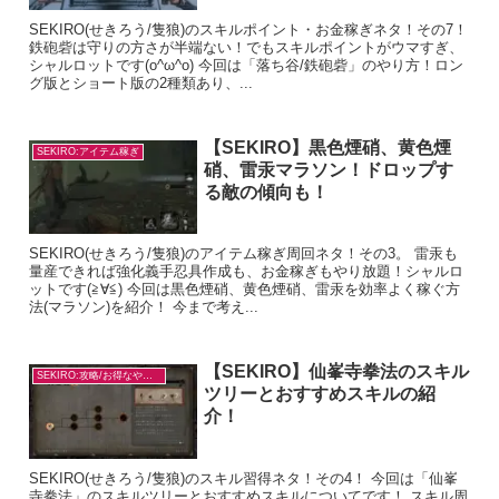
SEKIRO(せきろう/隻狼)のスキルポイント・お金稼ぎネタ！その7！
鉄砲砦は守りの方さが半端ない！でもスキルポイントがウマすぎ、
シャルロットです(o^ω^o) 今回は「落ち谷/鉄砲砦」のやり方！ロン
グ版とショート版の2種類あり、...
【SEKIRO】黒色煙硝、黄色煙
SEKIRO:アイテム稼ぎ
硝、雷汞マラソン！ドロップす
る敵の傾向も！
SEKIRO(せきろう/隻狼)のアイテム稼ぎ周回ネタ！その3。 雷汞も
量産できれば強化義手忍具作成も、お金稼ぎもやり放題！シャルロ
ットです(≧∀≦) 今回は黒色煙硝、黄色煙硝、雷汞を効率よく稼ぐ方
法(マラソン)を紹介！ 今まで考え...
【SEKIRO】仙峯寺拳法のスキル
SEKIRO:攻略/お得なやり方
ツリーとおすすめスキルの紹
介！
SEKIRO(せきろう/隻狼)のスキル習得ネタ！その4！ 今回は「仙峯
寺拳法」のスキルツリーとおすすめスキルについてです！ スキル周