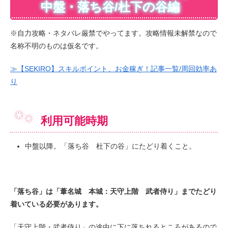
中盤・落ち谷/杜下の谷編
※自力攻略・ネタバレ厳禁でやってます。攻略情報未解禁なので
名称不明のものは仮名です。
≫【SEKIRO】スキルポイント、お金稼ぎ！記事一覧/周回効率あ
り
利用可能時期
中盤以降。「落ち谷 杜下の谷」にたどり着くこと。
「落ち谷」は「葦名城 本城：天守上階 武者侍り」までたどり
着いている必要があります。
「天守上階・武者侍り」の途中に下に落ちれるところがあるので