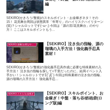
編
SEKIRO(せきろう/隻狼)のスキルポイント・お金稼ぎネタ！その
15！ 花見舞台周回は状態異常「年寄り」のハイリスクハイリターン
(笑)？シャルロットです(･ω･;) 今回は「源の宮/花見舞台」のやり
方！ ここはスキルポイントもう...
【SEKIRO】泣き虫の指輪、源の
SEKIRO:攻略/お得なやり方
瑠璃の入手方法！強化義手忍具
素材！
SEKIRO(せきろう/隻狼)の強化義手忍具作成に必要な特殊素材の入
手方法！ 泣き虫の指輪を探して○千里だったのに、結局イベント入
手かい！シャルロットですΣ(ﾟДﾟ) 今回は特殊素材の泣き虫の指輪、
源の瑠璃の入手方法！ 強化義手忍...
【SEKIRO】スキルポイント、お
SEKIRO:スキル/お金稼ぎ
金稼ぎ！中盤・落ち谷/鉄砲砦(ロ
ング版)編