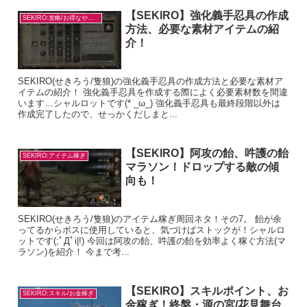
【SEKIRO】強化義手忍具の作成
SEKIRO:攻略/お得なやり方
方法、必要な素材アイテムの紹
介！
SEKIRO(せきろう/隻狼)の強化義手忍具の作成方法と必要な素材ア
イテムの紹介！ 強化義手忍具を作成する際によく必要素材数を間違
います…シャルロットです(* _ω_) 強化義手忍具も最終段階以外は
作成完了したので、せっかくだしまと...
【SEKIRO】阿攻の飴、吽護の飴
SEKIRO:アイテム稼ぎ
マラソン！ドロップする敵の傾
向も！
SEKIRO(せきろう/隻狼)のアイテム稼ぎ周回ネタ！その7。 飴が余
ってるからボスに使用していると、気づけばストックが！シャルロ
ットです(;ﾟДﾟi|!) 今回は阿攻の飴、吽護の飴を効率よく稼ぐ方法(マ
ラソン)を紹介！ 今まで考...
【SEKIRO】スキルポイント、お
SEKIRO:スキル/お金稼ぎ
金稼ぎ！終盤・源の宮/花見舞台