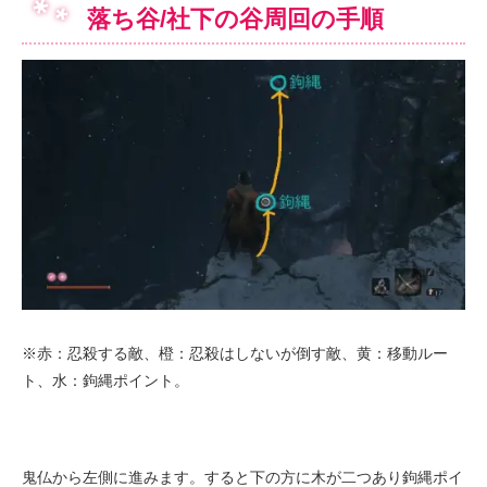
落ち谷/社下の谷周回の手順
※赤：忍殺する敵、橙：忍殺はしないが倒す敵、黄：移動ルー
ト、水：鉤縄ポイント。
鬼仏から左側に進みます。すると下の方に木が二つあり鉤縄ポイ