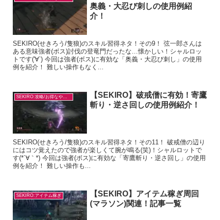
奥義・大忍び刺しの使用例紹
介！
SEKIRO(せきろう/隻狼)のスキル習得ネタ！その9！ 弦一郎さんは
ある意味強者(ボス)討伐の登竜門だったな…懐かしい！シャルロッ
トです('∀`) 今回は強者(ボス)に有効な「奥義・大忍び刺し」の使用
例を紹介！ 難しい操作もなく...
【SEKIRO】破戒僧に有効！寄鷹
SEKIRO:攻略/お得なやり方
斬り・逆さ回しの使用例紹介！
SEKIRO(せきろう/隻狼)のスキル習得ネタ！その11！ 破戒僧の辺り
にはコツ覚えたので強者が楽しくて腕が鳴る(笑)！シャルロットで
す(*´∀｀*) 今回は強者(ボス)に有効な「寄鷹斬り・逆さ回し」の使用
例を紹介！ 難しい操作も...
【SEKIRO】アイテム稼ぎ周回
SEKIRO:アイテム稼ぎ
(マラソン)関連！記事一覧