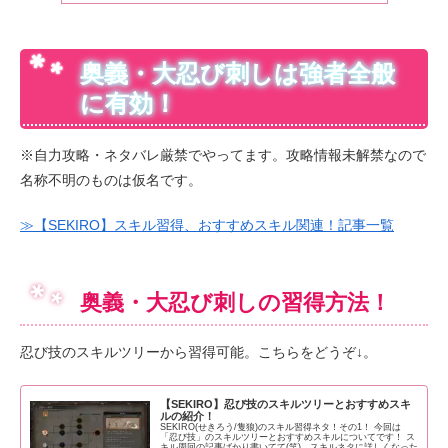
奥義・大忍び刺しは強者全般
に有効！
※自力攻略・ネタバレ厳禁でやってます。攻略情報未解禁なので
名称不明のものは仮名です。
≫【SEKIRO】スキル習得、おすすめスキル関連！記事一覧
奥義・大忍び刺しの習得方法！
忍び技のスキルツリーから習得可能。こちらをどうぞ↓。
【SEKIRO】忍び技のスキルツリーとおすすめスキ
ルの紹介！
SEKIRO(せきろう/隻狼)のスキル習得ネタ！その1！ 今回は
「忍び技」のスキルツリーとおすすめスキルについてです！ ス
キル周回の記事ばかり書いてて(笑)、スキルネタに詳しくなった