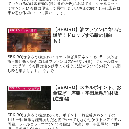
ていられるのは常在効果(特に命の呼吸)のお陰です、シャルロット
ですヽ(´▽`)ﾉ 今回は優先して習得したいスキルの紹介！主に常在効
果や忍び体術について書いてます。...
【SEKIRO】油マラソンに向いた
SEKIRO:アイテム稼ぎ
場所！ドロップする敵の傾向
も！
SEKIRO(せきろう/隻狼)のアイテム稼ぎ周回ネタ！その5。 火吹き
筒＋纏い斬り好きには油マラソンは欠かせない(笑)！？シャルロッ
トです(*´∀｀*) 今回は油を効率よく稼ぐ方法(マラソン)を紹介！火消
し粉も集まります。 今まで...
【SEKIRO】スキルポイント、お
SEKIRO:スキル/お金稼ぎ
金稼ぎ！序盤・平田屋敷/竹林坂
(逆走)編
SEKIRO(せきろう/隻狼)のスキルポイント・お金稼ぎネタ！その
13！ 平田屋敷は鐘鬼ありだと後でやってもなかなかうまいアイテム
周回、シャルロットです(´∀｀) 今回は「竜泉川端 平田屋敷・竹林
坂～屋敷通り(逆走)」のやり方！ ...