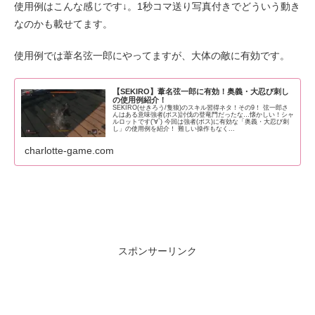
使用例はこんな感じです↓。1秒コマ送り写真付きでどういう動き
なのかも載せてます。
使用例では葦名弦一郎にやってますが、大体の敵に有効です。
【SEKIRO】葦名弦一郎に有効！奥義・大忍び刺し
の使用例紹介！
SEKIRO(せきろう/隻狼)のスキル習得ネタ！その9！ 弦一郎さ
んはある意味強者(ボス)討伐の登竜門だったな…懐かしい！シャ
ルロットです('∀`) 今回は強者(ボス)に有効な「奥義・大忍び刺
し」の使用例を紹介！ 難しい操作もなく...
charlotte-game.com
スポンサーリンク