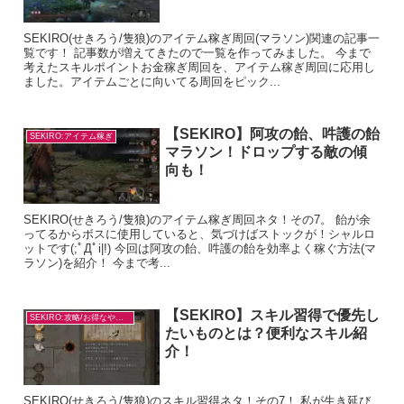
SEKIRO(せきろう/隻狼)のアイテム稼ぎ周回(マラソン)関連の記事一
覧です！ 記事数が増えてきたので一覧を作ってみました。 今まで
考えたスキルポイントお金稼ぎ周回を、アイテム稼ぎ周回に応用し
ました。アイテムごとに向いてる周回をピック...
【SEKIRO】阿攻の飴、吽護の飴
SEKIRO:アイテム稼ぎ
マラソン！ドロップする敵の傾
向も！
SEKIRO(せきろう/隻狼)のアイテム稼ぎ周回ネタ！その7。 飴が余
ってるからボスに使用していると、気づけばストックが！シャルロ
ットです(;ﾟДﾟi|!) 今回は阿攻の飴、吽護の飴を効率よく稼ぐ方法(マ
ラソン)を紹介！ 今まで考...
【SEKIRO】スキル習得で優先し
SEKIRO:攻略/お得なやり方
たいものとは？便利なスキル紹
介！
SEKIRO(せきろう/隻狼)のスキル習得ネタ！その7！ 私が生き延び