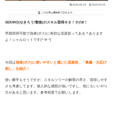
2019.05.23
2019.04.25
この記事は
約4分
で読めます。
SEKIRO(せきろう/隻狼)のスキル習得ネタ！その8！
早期習得可能で強者(ボス)に有効な流派技ってある？あります
よ！シャルロットです(*･∀･*)
今回は
強者(ボス)に使いやすいと感じた流派技、「奥義・大忍び
刺し」を紹介！
使い勝手もそうですが、スキルツリーの解禁の早さ、習得しやす
さも考慮してます。個人的な感想が強いですし、他にもいいやり
方があると思います。参考程度でお願いします。