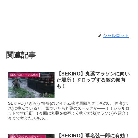
シャルロット
関連記事
【SEKIRO】丸薬マラソンに向い
SEKIRO:アイテム稼ぎ
た場所！ドロップする敵の傾向
も！
SEKIRO(せきろう/隻狼)のアイテム稼ぎ周回ネタ！その6。 強者(ボ
ス)に挑んでいると、気づいたら丸薬のストックが――！！シャルロ
ットです(;ﾟДﾟi|!) 今回は丸薬を効率よく稼ぐ方法(マラソン)を紹介！
今まで考えたスキル...
【SEKIRO】葦名弦一郎に有効！
SEKIRO:攻略/お得なやり方