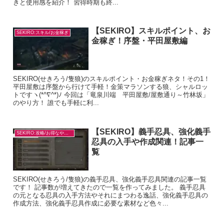
きと使用感を紹介！ 習得時期も終...
【SEKIRO】スキルポイント、お
SEKIRO:スキル/お金稼ぎ
金稼ぎ！序盤・平田屋敷編
SEKIRO(せきろう/隻狼)のスキルポイント・お金稼ぎネタ！その1！
平田屋敷は序盤から行けて手軽！金策マラソンする狼、シャルロッ
トですヽ(*^∇^*)ﾉ 今回は「竜泉川端 平田屋敷/屋敷通り～竹林坂」
のやり方！ 誰でも手軽に利...
【SEKIRO】義手忍具、強化義手
SEKIRO:攻略/お得なやり方
忍具の入手や作成関連！記事一
覧
SEKIRO(せきろう/隻狼)の義手忍具、強化義手忍具関連の記事一覧
です！ 記事数が増えてきたので一覧を作ってみました。 義手忍具
の元となる忍具の入手方法やそれにまつわる逸話、強化義手忍具の
作成方法、強化義手忍具作成に必要な素材など色々...