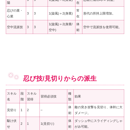
陽
在
忍びの業・
常
3
3
1(旋風)＋2(身業)
形代の所持上限増加。
心業
在
1(旋風)＋2(身業/
体
空中流派技
3
3
空中で流派技を使用可能。
空中)
術
忍び技/見切りからの派生
スキル
段
スキル
種
習得必須技
効果
名
階
習得
類
体
敵の突き攻撃を見切り、体幹に大
見切り
1
2
–
術
ダメージ。
駆け伏
体
ダッシュ中にスライディングしゃ
2
1
1(見切り)
せ
術
がみ可能。