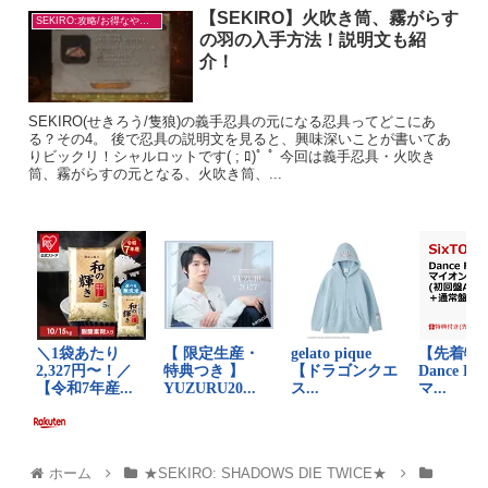
【SEKIRO】火吹き筒、霧がらす
SEKIRO:攻略/お得なやり方
の羽の入手方法！説明文も紹
介！
SEKIRO(せきろう/隻狼)の義手忍具の元になる忍具ってどこにあ
る？その4。 後で忍具の説明文を見ると、興味深いことが書いてあ
りビックリ！シャルロットです( ; ﾛ)ﾟ ﾟ 今回は義手忍具・火吹き
筒、霧がらすの元となる、火吹き筒、...
ホーム
★SEKIRO: SHADOWS DIE TWICE★