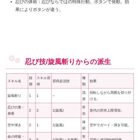
忍びの体術：忍びならではの特殊行動。ボタンで発動。効
果によりボタンが違う。
忍び技/旋風斬りからの派生
段
スキル習
種
スキル名
習得必須技
効果
階
得
類
流
回転しながら周囲を切り付
旋風斬り
1
1
–
派
ける。
忍びの業・
常
2
2
1(旋風)
形代の所持上限増加。
身業
在
体
空中弾き
2
1
1(旋風)
空中でガード・弾き可能。
術
命の呼吸・
常
3
5
1(旋風)＋2(身業)
忍殺に成功時HP回復。