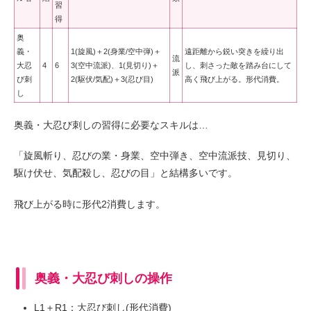
習
得
奥
義・
1(旋風)＋2(身業/空中弾)＋
遠距離から鋭い突きを繰り出
流
大忍
4
6
3(空中流派)、1(見切り)＋
し、刺さった敵を踏み台にして
派
び刺
2(駆伏/気配)＋3(忍び目)
高く飛び上がる。形代消費。
し
奥義・大忍び刺しの習得に必要なスキルは…
「旋風斬り、忍びの業・身業、空中弾き、空中流派技、見切り、
駆け伏せ、気配殺し、忍びの目」と結構多いです。
飛び上がる時に形代2消費します。
奥義・大忍び刺しの操作
L1＋R1：大忍び刺し(形代消費)