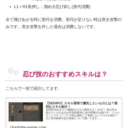
L1＋R1長押し：溜め大忍び刺し(形代消費)
全て飛びあがる時に形代を消費。形代が足りない時は突き攻撃の
みです。突き攻撃を外した場合は消費しないです。
忍び技のおすすめスキルは？
こちらで一括で紹介してます。
【SEKIRO】スキル習得で優先したいものとは？便
利なスキル紹介！
SEKIRO(せきろう/隻狼)のスキル習得ネタ！その7！ 私が生き
延びていられるのは常在効果(特に命の呼吸)のお陰です、シャル
ロットですヽ(´▽`)ﾉ 今回は優先して習得したいスキルの紹介！
主に常在効果や忍び体術について書いてます。...
charlotte-game.com