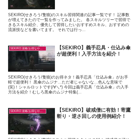
SEKIRO(せきろう/隻狼)のスキル習得関連の記事一覧です！ 記事数
が増えてきたので一覧を作ってみました。 各スキルツリーで習得で
きるスキル紹介、優先して習得したいおすすめスキル、おすすめの
流派技などを書いてます。 それでは行っ...
【SEKIRO】義手忍具・仕込み傘
SEKIRO:攻略/お得なやり方
が超便利！入手方法を紹介！
SEKIRO(せきろう/隻狼)のお得ネタ！義手忍具「仕込み傘」がお手
軽で超便利！ 黒傘のムジナ…ただ者じゃないな…色んな意味で
(笑)！シャルロットです(/∀＼*) 今回は義手忍具「仕込み傘」の入手
方法を紹介！むしろ黒傘のムジナ特集(...
【SEKIRO】破戒僧に有効！寄鷹
SEKIRO:攻略/お得なやり方
斬り・逆さ回しの使用例紹介！