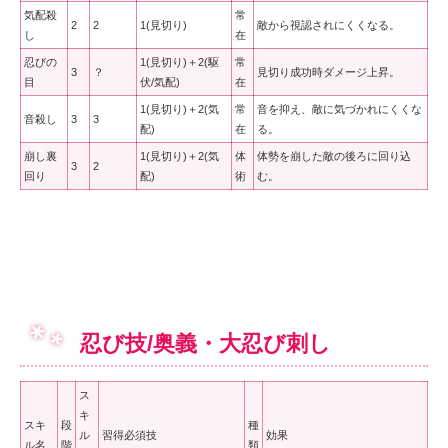
気配殺
常
2
2
1(見切り)
敵から視認されにくくなる。
し
在
忍びの
1(見切り)＋2(駆
常
3
？
見切り成功時ダメージ上昇。
目
伏/気配)
在
1(見切り)＋2(気
常
音を抑え、敵に気づかれにくくな
音殺し
3
3
配)
在
る。
崩し裏
1(見切り)＋2(気
体
体勢を崩した敵の後ろに回り込
3
2
回り
配)
術
む。
忍び技/奥義・大忍び刺し
ス
キ
スキ
段
種
ル
習得必須技
効果
ル名
階
類