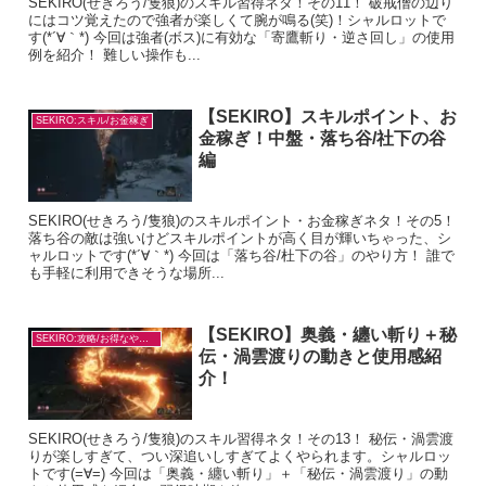
SEKIRO(せきろう/隻狼)のスキル習得ネタ！その11！ 破戒僧の辺り
にはコツ覚えたので強者が楽しくて腕が鳴る(笑)！シャルロットで
す(*´∀｀*) 今回は強者(ボス)に有効な「寄鷹斬り・逆さ回し」の使用
例を紹介！ 難しい操作も...
【SEKIRO】スキルポイント、お
SEKIRO:スキル/お金稼ぎ
金稼ぎ！中盤・落ち谷/社下の谷
編
SEKIRO(せきろう/隻狼)のスキルポイント・お金稼ぎネタ！その5！
落ち谷の敵は強いけどスキルポイントが高く目が輝いちゃった、シ
ャルロットです(*´∀｀*) 今回は「落ち谷/杜下の谷」のやり方！ 誰で
も手軽に利用できそうな場所...
【SEKIRO】奥義・纏い斬り＋秘
SEKIRO:攻略/お得なやり方
伝・渦雲渡りの動きと使用感紹
介！
SEKIRO(せきろう/隻狼)のスキル習得ネタ！その13！ 秘伝・渦雲渡
りが楽しすぎて、つい深追いしすぎてよくやられます。シャルロッ
トです(=∀=) 今回は「奥義・纏い斬り」＋「秘伝・渦雲渡り」の動