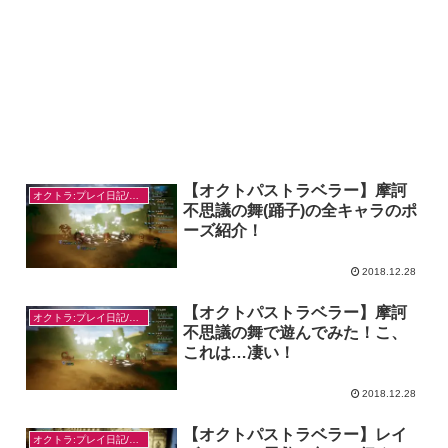
【オクトパストラベラー】摩訶
オクトラ:プレイ日記/感想
不思議の舞(踊子)の全キャラのポ
ーズ紹介！
2018.12.28
【オクトパストラベラー】摩訶
オクトラ:プレイ日記/感想
不思議の舞で遊んでみた！こ、
これは…凄い！
2018.12.28
【オクトパストラベラー】レイ
オクトラ:プレイ日記/感想