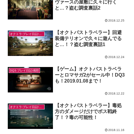
ヴァースの屋敷に久々に行く
と…？盗む調査裏話2
2018.12.25
【オクトパストラベラー】回避
オクトラ:プレイ日記/感想
装備テリオンで久々に遊んでる
と…！？盗む調査裏話1
2018.12.24
【ゲーム】オクトパストラベラ
DQ3:プレイ日記/感想
ーとロマサガ2がセール中！DQ3
も！2019.01.08まで！
2018.12.22
【オクトパストラベラー】毒処
オクトラ:プレイ日記/感想
方のダメージだけでボス戦終
了！？毒の可能性！
2018.11.16