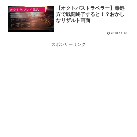
【オクトパストラベラー】毒処
オクトラ:プレイ日記/感想
方で戦闘終了すると！？おかし
なリザルト画面
2018.11.16
スポンサーリンク