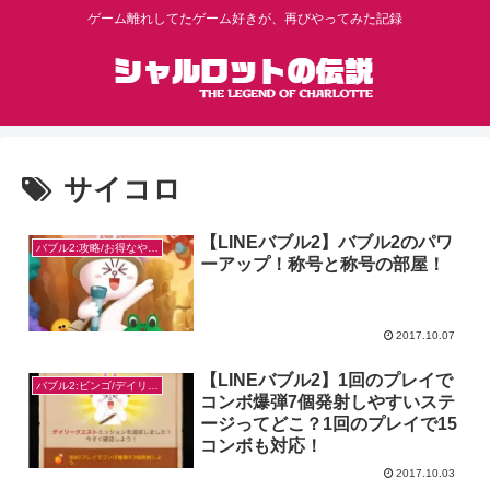
ゲーム離れしてたゲーム好きが、再びやってみた記録
サイコロ
【LINEバブル2】バブル2のパワ
バブル2:攻略/お得なやり方
ーアップ！称号と称号の部屋！
2017.10.07
【LINEバブル2】1回のプレイで
バブル2:ビンゴ/デイリー/お題対策
コンボ爆弾7個発射しやすいステ
ージってどこ？1回のプレイで15
コンボも対応！
2017.10.03