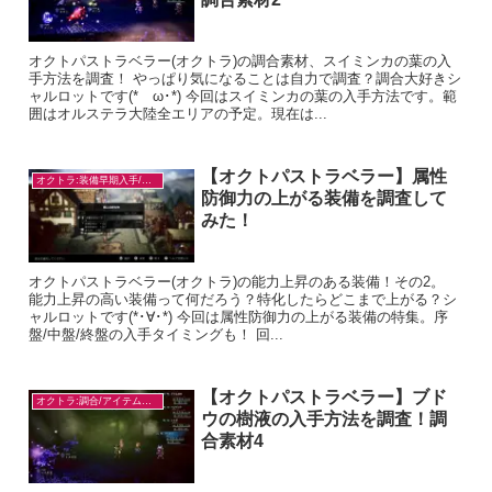
オクトパストラベラー(オクトラ)の調合素材、スイミンカの葉の入
手方法を調査！ やっぱり気になることは自力で調査？調合大好きシ
ャルロットです(*ゝω･*) 今回はスイミンカの葉の入手方法です。範
囲はオルステラ大陸全エリアの予定。現在は...
【オクトパストラベラー】属性
オクトラ:装備早期入手/目的別
防御力の上がる装備を調査して
みた！
オクトパストラベラー(オクトラ)の能力上昇のある装備！その2。
能力上昇の高い装備って何だろう？特化したらどこまで上がる？シ
ャルロットです(*･∀･*) 今回は属性防御力の上がる装備の特集。序
盤/中盤/終盤の入手タイミングも！ 回...
【オクトパストラベラー】ブド
オクトラ:調合/アイテム入手
ウの樹液の入手方法を調査！調
合素材4