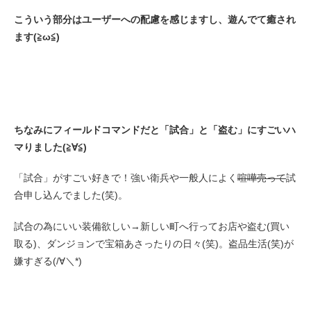
こういう部分はユーザーへの配慮を感じますし、遊んでて癒され
ます(≧ω≦)
ちなみにフィールドコマンドだと「試合」と「盗む」にすごいハ
マりました(≧∀≦)
「試合」がすごい好きで！強い衛兵や一般人によく
喧嘩売って
試
合申し込んでました(笑)。
試合の為にいい装備欲しい→新しい町へ行ってお店や盗む(買い
取る)、ダンジョンで宝箱あさったりの日々(笑)。盗品生活(笑)が
嫌すぎる(/∀＼*)