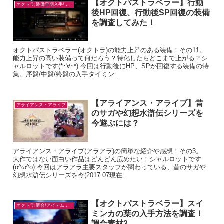
【オクトパストラベラー】行動
オクトラ:装備早期入手/目的別
後HP回復、行動後SP回復の装備
を調査してみた！
オクトパストラベラー(オクトラ)の能力上昇のある装備！その11。
能力上昇の高い装備って何だろう？特化したらどこまで上がる？シ
ャルロットです(*･∀･*) 今回は行動後にHP、SPが回復する装備の特
集。序盤/中盤/終盤の入手タイミン...
【アライアンス・アライブ】昔
アライアンス・アライブ
のサガや幻想水滸伝シリーズを
今遊ぶには？
アライアンス・アライブ(アラアラ)の簡単な紹介や感想！その3。
大作ではない面白い作品はどんどん広めたい！シャルロットです
(o^ω^o) 今回はアラアラ主要スタッフが関わっている、昔のサガや
幻想水滸伝シリーズを今(2017.07現在...
【オクトパストラベラー】スイ
オクトラ:調合/アイテム入手
ミンカの葉の入手方法を調査！
調合素材2