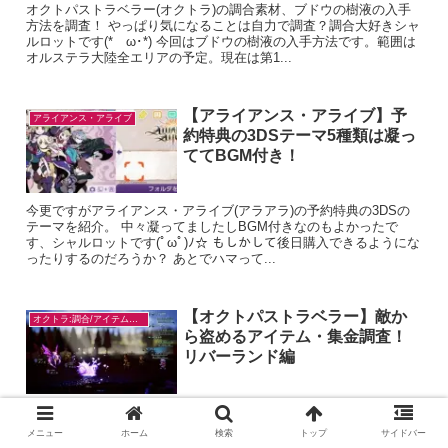
オクトパストラベラー(オクトラ)の調合素材、ブドウの樹液の入手
方法を調査！ やっぱり気になることは自力で調査？調合大好きシャ
ルロットです(*ゝω･*) 今回はブドウの樹液の入手方法です。範囲は
オルステラ大陸全エリアの予定。現在は第1...
【アライアンス・アライブ】予
アライアンス・アライブ
約特典の3DSテーマ5種類は凝っ
ててBGM付き！
今更ですがアライアンス・アライブ(アラアラ)の予約特典の3DSの
テーマを紹介。 中々凝ってましたしBGM付きなのもよかったで
す、シャルロットです(ﾟωﾟ)ﾉ☆ もしかして後日購入できるようにな
ったりするのだろうか？ あとでハマって...
【オクトパストラベラー】敵か
オクトラ:調合/アイテム入手
ら盗めるアイテム・集金調査！
リバーランド編
オクトパストラベラー(オクトラ)の敵から盗めるアイテム・集金調
査！ 全てゲーム内で盗んで調査しましたが、自力だと骨が折れます
メニュー
ホーム
検索
トップ
サイドバー
シャルロットです…(xдx;) 今回はリバーランド地方編です。全エリ