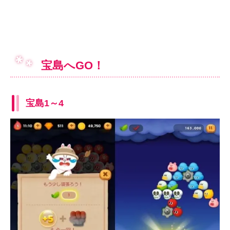
宝島へGO！
宝島1～4