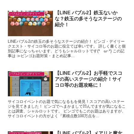
【LINE バブル2】鉄玉ないか
バブル2:ビンゴ/デイリー/お題対策
な？鉄玉の多そうなステージの
紹介！
LINEバブル2の鉄玉の多そうなステージの紹介！ ビンゴ・デイリー
クエスト・サイコロ等のお題に役立てば幸いです。 詳しく書くと個
別記事になっちゃいます、どうもシャルロットです(*ゝω･*) この記
事は ≫ビンゴお題対策・まとめ記事...
【LINE バブル2】お手軽でスコ
バブル2:ビンゴ/デイリー/お題対策
アの高いステージの紹介！サイ
コロ等のお題攻略に！
サイコロイベントのお題で気になるもを発見！スコアの高いステー
ジを見てきました！ ビンゴでへまかまして凹んでますが気になるこ
とは調査、シャルロットです。 ビンゴでもこのお題はありますが、
サイコロイベントの方がよく『累積点数100万点を...
【LINE バブル2】メアリと魔女