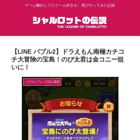
ゲーム離れしてたゲーム好きが、再びやってみた記録
【LINE バブル2】ドラえもん南極カチコ
チ大冒険の宝島！のび太君は金コニー狙
いに！
バブル2:プレイ日記/感想