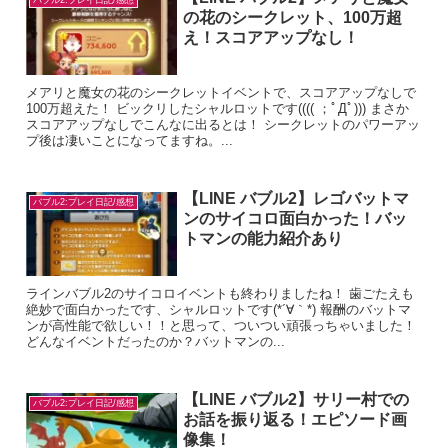
バブル2:プレイ日記/感想
の花のシークレット、100万超
え！スコアアップなし！
メアリと魔女の花のシークレットイベントで、スコアアップなしで
100万超えた！ ビックリしたシャルロットです(((( ；ﾟДﾟ))) まさか
スコアアップなしでこんなに出るとは！ シークレットのパワーアッ
プ後は凄いことになってますね。...
【LINE バブル2】レゴバットマ
バブル2:プレイ日記/感想
ンのサイコロ面白かった！バッ
トマンの能力紹介あり
ラインバブル2のサイコロイベントも終わりましたね！ 歯ごたえも
絶妙で面白かったです、シャルロットです(*´∀｀*) 報酬のバットマ
ンが高性能で欲しい！！と思って、ついつい頑張っちゃいました！
どんなイベントだったのか？バットマンの...
【LINE バブル2】サリー村での
バブル2:プレイ日記/感想
お話を振り返る！エピソード画
像集！