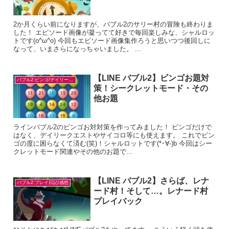
2か月くらい前になりますが、バブル2のサリー村の冒険も終わりま
した！ エピソード画像が凝ってて好きで毎回楽しみな、シャルロッ
トです(o^ω^o) 今回もエピソード画像集作ろうと思いつつ後回しに
なって、いまさらになっちゃいました。 ...
【LINE バブル2】ビンゴお題対
バブル2:ビンゴ/デイリー/お題対策
策！シークレットモード・その
他お題
ラインバブル2のビンゴお対対策を作ってみました！ ビンゴだけで
はなく、デイリークエストやサイコロ等にも使えます。 これでビン
ゴの度に困らなくて済む(笑)！シャルロットです(*･∀-)b 今回はシー
クレットモード関連やその他のお題で...
【LINE バブル2】さらば、レナ
バブル2:プレイ日記/感想
ード村！そして…。レナード村
プレイバック