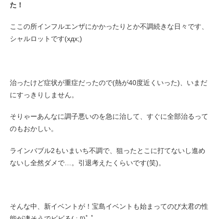
た！
ここの所インフルエンザにかかったりとか不調続きな日々です、
シャルロットです(xдx;)
治ったけど症状が重症だったので(熱が40度近くいった)、いまだ
にすっきりしません。
そりゃーあんなに調子悪いのを急に治して、すぐに全部治るって
のもおかしい。
ラインバブル2もいまいち不調で、狙ったとこに打てないし進め
ないし全然ダメで…。引退考えたくらいです(笑)。
そんな中、新イベントが！宝島イベントも始まってのび太君の性
能が凄そうでビビる( ; ﾛ)ﾟ ﾟ