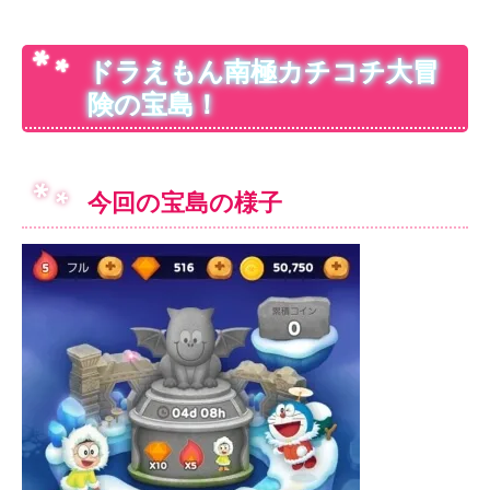
ドラえもん南極カチコチ大冒
険の宝島！
今回の宝島の様子