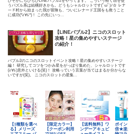
ひそかにちびちびLINEバブル2をやってます。 こういう軽く頭を使
うパズル系は結構好きかも。どうもシャルロットです(ﾟωﾟ)ﾉ☆ レナ
ード村から始まった我が冒険も、ついにレナード王国をも救うこと
に成功(*≧∀≦*)！ この先にいっ...
【LINEバブル2】ニコのスロット
バブル2:攻略/お得なやり方
攻略！星の集めやすいステージ
の紹介！
バブル2のニコのスロットイベント攻略！星の集めやすいステージ
編！ 研究してコツをつかみ星をがっぽり集めた、シャルロットです
(≧∀≦)意外といける(笑)！ 攻略っていう言葉が当てはまるか分からな
いですが(笑)。 ニコのスロットの星集...