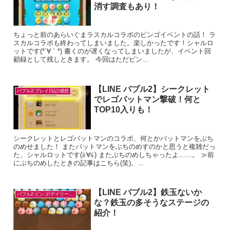
消す調査もあり！
ちょっと前のあらいぐまラスカルコラボのビンゴイベントの話！ ラ
スカルコラボも終わってしまいました。楽しかったです！シャルロ
ットです(*´∀｀*) 書くのが遅くなってしまいましたが、イベント回
顧録として残しときます。 今回はただビン...
【LINE バブル2】シークレット
バブル2:プレイ日記/感想
でレゴバットマン撃破！何と
TOP10入りも！
シークレットとレゴバットマンのコラボ、何とかバットマンをぶち
のめせました！ またバットマンをぶちのめすのかと思うと複雑だっ
た、シャルロットです(≧∀≦) またぶちのめしちゃったよ……。 ≫前
にぶちのめしたときの記事はこちら(笑)。...
【LINE バブル2】鉄玉ないか
バブル2:ビンゴ/デイリー/お題対策
な？鉄玉の多そうなステージの
紹介！