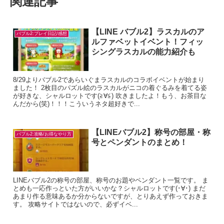
関連記事
【LINE バブル2】ラスカルのア
バブル2:プレイ日記/感想
ルファベットイベント！フィッ
シングラスカルの能力紹介も
8/29よりバブル2であらいぐまラスカルのコラボイベントが始まり
ました！ 2枚目のパズル絵のラスカルがニコの着ぐるみを着てる姿
が好きな、シャルロットです(≧∀≦) 吹きましたよ！もう、お茶目な
んだから(笑)！！！こういうネタ超好きで...
【LINEバブル2】称号の部屋・称
バブル2:攻略/お得なやり方
号とペンダントのまとめ！
LINEバブル2の称号の部屋、称号のお題やペンダント一覧です。 ま
とめも一応作っといた方がいいかな？シャルロットです(･∀･) まだ
あまり作る意味あるか分からないですが、とりあえず作っておきま
す。 攻略サイトではないので、必ずイベ...