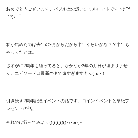
おめでとうございます、バブル歴の浅いシャルロットですヽ(*´∀
｀*)ﾉ.+ﾟ
私が始めたのは去年の9月からだから半年くらいかな？？半年も
やってたとは。
さすがに2周年も経ってると、なかなか2年の月日が埋まりませ
ん。エピソードは最新のまで遠すぎますもん(･ω･;)
引き続き2周年記念イベントの話です。コインイベントと壁紙プ
レゼントの話。
それでは行ってみよう(((((((((((っ･ω･)っ