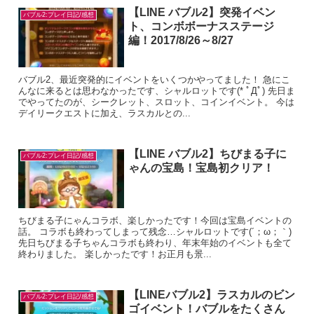
【LINE バブル2】突発イベン
バブル2:プレイ日記/感想
ト、コンボボーナスステージ
編！2017/8/26～8/27
バブル2、最近突発的にイベントをいくつかやってました！ 急にこ
んなに来るとは思わなかったです、シャルロットです(* ﾟДﾟ) 先日ま
でやってたのが、シークレット、スロット、コインイベント。 今は
デイリークエストに加え、ラスカルとの...
【LINE バブル2】ちびまる子に
バブル2:プレイ日記/感想
ゃんの宝島！宝島初クリア！
ちびまる子にゃんコラボ、楽しかったです！今回は宝島イベントの
話。 コラボも終わってしまって残念…シャルロットです(´；ω；｀)
先日ちびまる子ちゃんコラボも終わり、年末年始のイベントも全て
終わりました。 楽しかったです！お正月も景...
【LINEバブル2】ラスカルのビン
バブル2:プレイ日記/感想
ゴイベント！バブルをたくさん