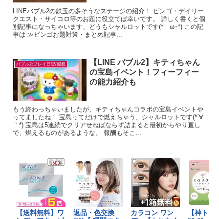
LINEバブル2の鉄玉の多そうなステージの紹介！ ビンゴ・デイリー
クエスト・サイコロ等のお題に役立てば幸いです。 詳しく書くと個
別記事になっちゃいます、どうもシャルロットです(*ゝω･*) この記
事は ≫ビンゴお題対策・まとめ記事...
【LINE バブル2】キティちゃん
バブル2:プレイ日記/感想
の宝島イベント！フィーフィー
の能力紹介も
もう終わっちゃいましたが、キティちゃんコラボの宝島イベントや
ってましたね！ 宝島ってだけで燃えちゃう、シャルロットです(*´∀
｀*) 宝島は5連続でクリアせねばならず詰まると最初からやり直し
で、燃えるものがあるような。 報酬もそこ...