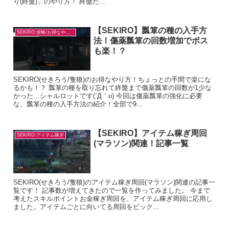
り(終盤)」のやり方！ 終盤だ...
【SEKIRO】瓢箪の種の入手方
SEKIRO:攻略/お得なやり方
法！傷薬瓢箪の回数増加でボス
も楽！？
SEKIRO(せきろう/隻狼)のお得なやり方！ちょっとの手間で楽にな
るかも！？ 瓢箪の種を取り忘れて終盤まで傷薬瓢箪の回数が1少な
かった…シャルロットです(´Д｀υ) 今回は傷薬瓢箪の強化に必要
な、瓢箪の種の入手方法の紹介！全部で9...
【SEKIRO】アイテム稼ぎ周回
SEKIRO:アイテム稼ぎ
(マラソン)関連！記事一覧
SEKIRO(せきろう/隻狼)のアイテム稼ぎ周回(マラソン)関連の記事一
覧です！ 記事数が増えてきたので一覧を作ってみました。 今まで
考えたスキルポイントお金稼ぎ周回を、アイテム稼ぎ周回に応用し
ました。アイテムごとに向いてる周回をピック...