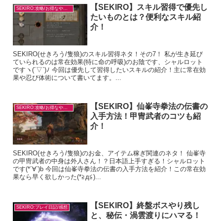
【SEKIRO】スキル習得で優先し
SEKIRO:攻略/お得なやり方
たいものとは？便利なスキル紹
介！
SEKIRO(せきろう/隻狼)のスキル習得ネタ！その7！ 私が生き延び
ていられるのは常在効果(特に命の呼吸)のお陰です、シャルロット
ですヽ(´▽`)ﾉ 今回は優先して習得したいスキルの紹介！主に常在効
果や忍び体術について書いてます。...
【SEKIRO】仙峯寺拳法の伝書の
SEKIRO:攻略/お得なやり方
入手方法！甲冑武者のコツも紹
介！
SEKIRO(せきろう/隻狼)のお金、アイテム稼ぎ関連のネタ！ 仙峯寺
の甲冑武者の中身は外人さん！？日本語上手すぎる！シャルロット
です(*´∀`)b 今回は仙峯寺拳法の伝書の入手方法を紹介！この常在効
果なら早く欲しかった(*≧д≦)...
【SEKIRO】終盤ボスやり残し
SEKIRO:プレイ日記/感想
と、秘伝・渦雲渡りにハマる！