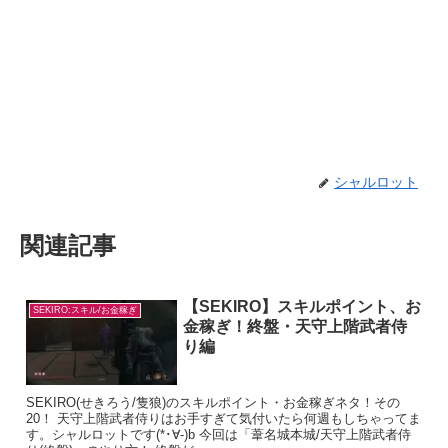
シャルロット
関連記事
【SEKIRO】スキルポイント、お
SEKIRO:スキル/お金稼ぎ
金稼ぎ！終盤・天守上階武者侍
り編
SEKIRO(せきろう/隻狼)のスキルポイント・お金稼ぎネタ！その
20！ 天守上階武者侍りはお手すぎて気付いたら何週もしちゃってま
す。シャルロットです(*･∀-)b 今回は「葦名城本城/天守上階武者侍