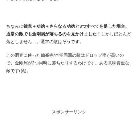
ちなみに
鐘鬼＋功徳＋さらなる功徳と3つすべてを足した場合、
通常の敵でも金剛屑が落ちるのを見かけました！
しかしほとんど
落としません…。通常の敵はそうです。
この調査に使った仙峯寺/本堂周回の敵はドロップ率が高いの
で、金剛屑が2つ同時に落ちたりするわけです。ある意味貴重な
敵です(笑)。
スポンサーリンク