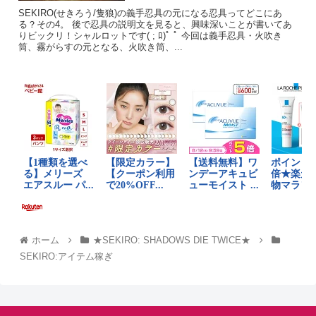
SEKIRO(せきろう/隻狼)の義手忍具の元になる忍具ってどこにあ
る？その4。 後で忍具の説明文を見ると、興味深いことが書いてあ
りビックリ！シャルロットです( ; ﾛ)ﾟ ﾟ 今回は義手忍具・火吹き
筒、霧がらすの元となる、火吹き筒、...
ホーム
★SEKIRO: SHADOWS DIE TWICE★
SEKIRO:アイテム稼ぎ