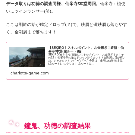
データ取りは功徳の調査同様、仙峯寺/本堂周回。
仙峯寺：槍使
い…ツインランサー(笑)。
ここは剛幹の飴が確定ドロップ(？)で、鉄屑と磁鉄屑も落ちやす
く、金剛屑まで落ちます！
【SEKIRO】スキルポイント、お金稼ぎ！終盤・仙
峯寺/本堂(左ルート)編
SEKIRO(せきろう/隻狼)のスキルポイント・お金稼ぎネタ！そ
の12！ 仙峯寺系の敵はドロップがうまい！？金剛屑に目が輝い
た、シャルロットですﾟ+('v`*)+.ﾟ 今回は「金剛山仙峯寺/本堂
(左ルート)」のやり方！ 左ルートは...
charlotte-game.com
鐘鬼、功徳の調査結果