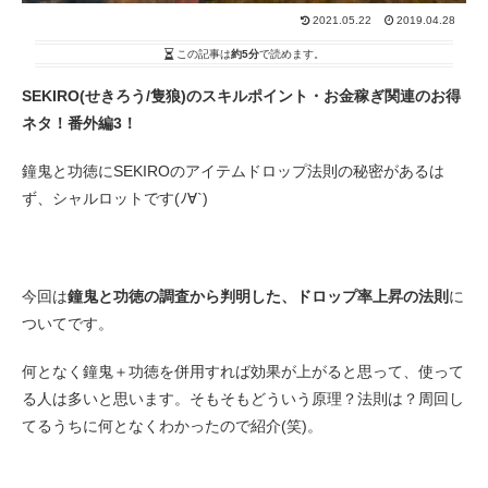
2021.05.22
2019.04.28
この記事は
約5分
で読めます。
SEKIRO(せきろう/隻狼)のスキルポイント・お金稼ぎ関連のお得
ネタ！番外編3！
鐘鬼と功徳にSEKIROのアイテムドロップ法則の秘密があるは
ず、シャルロットです(ﾉ∀`)
今回は
鐘鬼と功徳の調査から判明した、ドロップ率上昇の法則
に
ついてです。
何となく鐘鬼＋功徳を併用すれば効果が上がると思って、使って
る人は多いと思います。そもそもどういう原理？法則は？周回し
てるうちに何となくわかったので紹介(笑)。