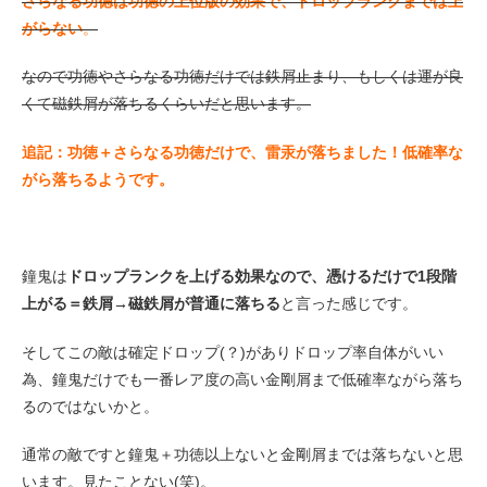
さらなる功徳は功徳の上位版の効果で、ドロップランクまでは上
がらない
。
なので功徳やさらなる功徳だけでは鉄屑止まり、もしくは運が良
くて磁鉄屑が落ちるくらいだと思います。
追記：功徳＋さらなる功徳だけで、雷汞が落ちました！低確率な
がら落ちるようです。
鐘鬼は
ドロップランクを上げる効果なので、憑けるだけで1段階
上がる＝鉄屑→磁鉄屑が普通に落ちる
と言った感じです。
そしてこの敵は確定ドロップ(？)がありドロップ率自体がいい
為、鐘鬼だけでも一番レア度の高い金剛屑まで低確率ながら落ち
るのではないかと。
通常の敵ですと鐘鬼＋功徳以上ないと金剛屑までは落ちないと思
います。見たことない(笑)。