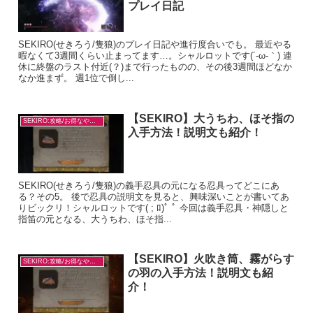
プレイ日記
SEKIRO(せきろう/隻狼)のプレイ日記や進行度合いでも。 最近やる
暇なくて3週間くらい止まってます…。シャルロットです(´-ω-｀) 連
休に終盤のラスト付近(？)まで行ったものの、その後3週間ほどなか
なか進まず。 週1位で倒し...
【SEKIRO】大うちわ、ほそ指の
SEKIRO:攻略/お得なやり方
入手方法！説明文も紹介！
SEKIRO(せきろう/隻狼)の義手忍具の元になる忍具ってどこにあ
る？その5。 後で忍具の説明文を見ると、興味深いことが書いてあ
りビックリ！シャルロットです( ; ﾛ)ﾟ ﾟ 今回は義手忍具・神隠しと
指笛の元となる、大うちわ、ほそ指...
【SEKIRO】火吹き筒、霧がらす
SEKIRO:攻略/お得なやり方
の羽の入手方法！説明文も紹
介！