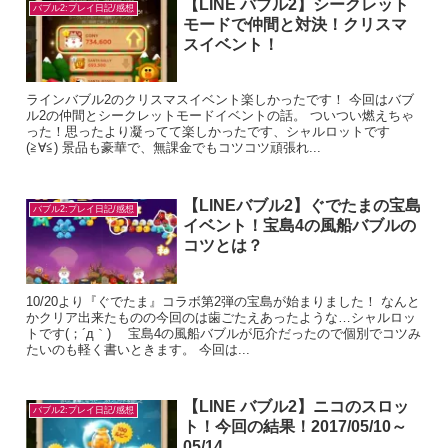
【LINE バブル2】シークレット
バブル2:プレイ日記/感想
モードで仲間と対決！クリスマ
スイベント！
ラインバブル2のクリスマスイベント楽しかったです！ 今回はバブ
ル2の仲間とシークレットモードイベントの話。 ついつい燃えちゃ
った！思ったより凝ってて楽しかったです、シャルロットです
(≧∀≦) 景品も豪華で、無課金でもコツコツ頑張れ...
【LINEバブル2】ぐでたまの宝島
バブル2:プレイ日記/感想
イベント！宝島4の風船バブルの
コツとは？
10/20より『ぐでたま』コラボ第2弾の宝島が始まりました！ なんと
かクリア出来たものの今回のは歯ごたえあったような…シャルロッ
トです(；´д｀)ゞ 宝島4の風船バブルが厄介だったので個別でコツみ
たいのも軽く書いときます。 今回は...
【LINE バブル2】ニコのスロッ
バブル2:プレイ日記/感想
ト！今回の結果！2017/05/10～
05/14