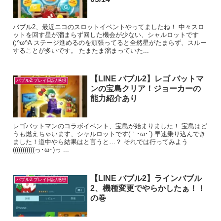
バブル2、最近ニコのスロットイベントやってましたね！ 中々スロ
ットを回す星が溜まらず回した機会が少ない、シャルロットです
(;^ω^A ステージ進めるのを頑張ってると全然星がたまらず、スルー
することが多いです。 たまたま溜まっていた...
【LINE バブル2】レゴ バットマ
バブル2:プレイ日記/感想
ンの宝島クリア！ジョーカーの
能力紹介あり
レゴバットマンのコラボイベント、宝島が始まりました！ 宝島はど
うも燃えちゃいます、シャルロットです(｀･ω･´) 早速乗り込んでき
ました！道中やら結果はと言うと…？ それでは行ってみよう
(((((((((((っ･ω･)っ ...
【LINE バブル2】ラインバブル
バブル2:プレイ日記/感想
2、機種変更でやらかしたぁ！！
の巻