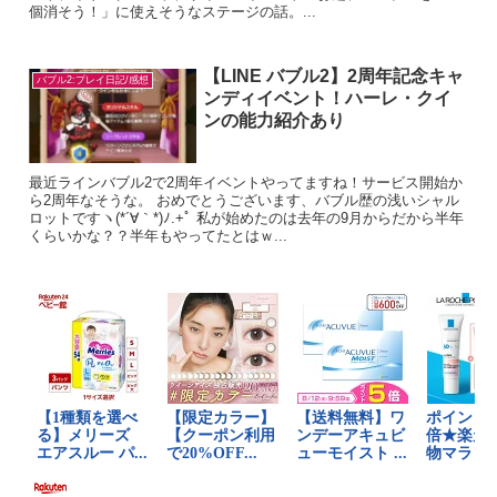
個消そう！」に使えそうなステージの話。...
【LINE バブル2】2周年記念キャ
バブル2:プレイ日記/感想
ンディイベント！ハーレ・クイ
ンの能力紹介あり
最近ラインバブル2で2周年イベントやってますね！サービス開始か
ら2周年なそうな。 おめでとうございます、バブル歴の浅いシャル
ロットですヽ(*´∀｀*)ﾉ.+ﾟ 私が始めたのは去年の9月からだから半年
くらいかな？？半年もやってたとはｗ...