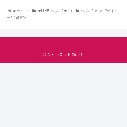
ホーム
★LINE バブル2★
バブル2:ビンゴ/デイリ
ー/お題対策
© シャルロットの伝説.