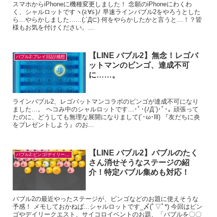
スマホからiPhoneに機種変更しました！ 念願のiPhoneにわくわ
く、シャルロットですヽ(≧∀≦)ﾉ 早速ラインバブル2をやろうとした
ら…やらかしました……(;´Д⊂) 何をやらかしたかと言うと…！？皆
様もお気を付けください。...
【LINE バブル2】無念！レゴバ
バブル2:プレイ日記/感想
ットマンのビンゴ、達成不可
に……。
ラインバブル2、レゴバットマンコラボのビンゴが達成不可になり
ました…。 ヘコみ中のシャルロットです…･ﾟ･(ﾉД`)･ﾟ･｡ 頑張って
たのに、どうしても無理な展開になりまして(´･ω･lll) 『友だちに炎
をプレゼントしよう』のお...
【LINE バブル2】バブルのたく
バブル2:ビンゴ/デイリー/お題対策
さん消せそうなステージの紹
介！特定バブル集めも対応！
バブル2の最近やったステージが、ビンゴなどのお題に使えそうな
予感！ メモしておかねば...シャルロットです_〆(ﾟ▽ﾟ*) 今回はビン
ゴやデイリークエスト、サイコロイベントのお題、「バブルを〇〇