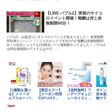
【LINE バブル2】突発のサイコ
バブル2:プレイ日記/感想
ロイベント開催！報酬は何と炎
無制限60分！
バブル2、お盆辺りにサイコロイベントが始まりました！ 炎無制限
60分来た―――！！！シャルロットです(o^ω^o) 報酬は炎無制限60
分！≫先日ショコラも1日限定ハート無制限やってました！ バブル2
は60分無制限のアイテムなので、...