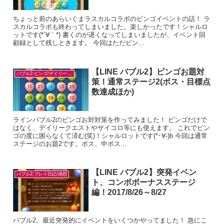
ちょっと前のあらいぐまラスカルコラボのビンゴイベントの話！ ラ
スカルコラボも終わってしまいました。楽しかったです！シャルロ
ットです(*´∀｀*) 書くのが遅くなってしまいましたが、イベント回
顧録として残しときます。 今回はただビン...
【LINE バブル2】ビンゴお題対
バブル2:ビンゴ/デイリー/お題対策
策！通常ステージ2(ボス・目標点
数達成ほか)
ラインバブル2のビンゴお対対策を作ってみました！ ビンゴだけで
はなく、デイリークエストやサイコロ等にも使えます。 これでビン
ゴの度に困らなくて済む(笑)！シャルロットです(*･∀-)b 今回は通常
ステージのお題2です。ボス、中ボス...
【LINE バブル2】突発イベン
バブル2:プレイ日記/感想
ト、コンボボーナスステージ
編！2017/8/26～8/27
バブル2、最近突発的にイベントをいくつかやってました！ 急にこ