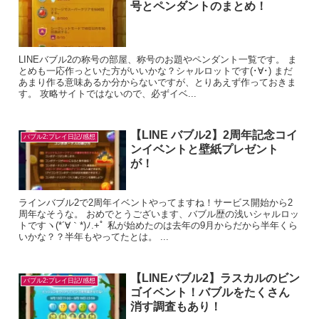
号とペンダントのまとめ！
LINEバブル2の称号の部屋、称号のお題やペンダント一覧です。 ま
とめも一応作っといた方がいいかな？シャルロットです(･∀･) まだ
あまり作る意味あるか分からないですが、とりあえず作っておきま
す。 攻略サイトではないので、必ずイベ...
【LINE バブル2】2周年記念コイ
バブル2:プレイ日記/感想
ンイベントと壁紙プレゼント
が！
ラインバブル2で2周年イベントやってますね！サービス開始から2
周年なそうな。 おめでとうございます、バブル歴の浅いシャルロッ
トですヽ(*´∀｀*)ﾉ.+ﾟ 私が始めたのは去年の9月からだから半年くら
いかな？？半年もやってたとは。 ...
【LINEバブル2】ラスカルのビン
バブル2:プレイ日記/感想
ゴイベント！バブルをたくさん
消す調査もあり！