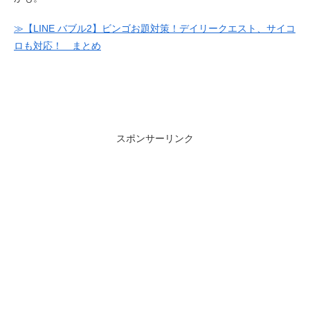
≫【LINE バブル2】ビンゴお題対策！デイリークエスト、サイコ
ロも対応！ まとめ
スポンサーリンク