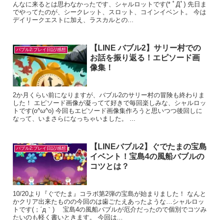
んなに来るとは思わなかったです、シャルロットです(* ﾟДﾟ) 先日ま
でやってたのが、シークレット、スロット、コインイベント。 今は
デイリークエストに加え、ラスカルとの...
【LINE バブル2】サリー村での
バブル2:プレイ日記/感想
お話を振り返る！エピソード画
像集！
2か月くらい前になりますが、バブル2のサリー村の冒険も終わりま
した！ エピソード画像が凝ってて好きで毎回楽しみな、シャルロッ
トです(o^ω^o) 今回もエピソード画像集作ろうと思いつつ後回しに
なって、いまさらになっちゃいました。 ...
【LINEバブル2】ぐでたまの宝島
バブル2:プレイ日記/感想
イベント！宝島4の風船バブルの
コツとは？
10/20より『ぐでたま』コラボ第2弾の宝島が始まりました！ なんと
かクリア出来たものの今回のは歯ごたえあったような…シャルロッ
トです(；´д｀)ゞ 宝島4の風船バブルが厄介だったので個別でコツみ
たいのも軽く書いときます。 今回は...