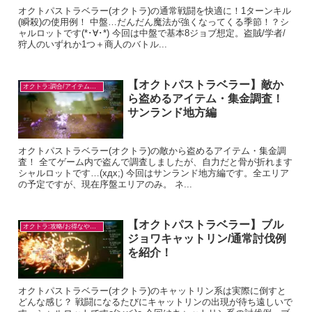
オクトパストラベラー(オクトラ)の通常戦闘を快適に！1ターンキル
(瞬殺)の使用例！ 中盤…だんだん魔法が強くなってくる季節！？シ
ャルロットです(*･∀･*) 今回は中盤で基本8ジョブ想定。盗賊/学者/
狩人のいずれか1つ＋商人のバトル...
【オクトパストラベラー】敵か
オクトラ:調合/アイテム入手
ら盗めるアイテム・集金調査！
サンランド地方編
オクトパストラベラー(オクトラ)の敵から盗めるアイテム・集金調
査！ 全てゲーム内で盗んで調査しましたが、自力だと骨が折れます
シャルロットです…(xдx;) 今回はサンランド地方編です。全エリア
の予定ですが、現在序盤エリアのみ。 ネ...
【オクトパストラベラー】ブル
オクトラ:攻略/お得なやり方
ジョワキャットリン/通常討伐例
を紹介！
オクトパストラベラー(オクトラ)のキャットリン系は実際に倒すと
どんな感じ？ 戦闘になるたびにキャットリンの出現が待ち遠しいで