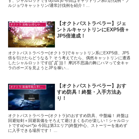
す、シャルロットですo(≧ω≦)o 今回はキャットリン系の討伐例・ブ
ルジョワキャットリン/通常討伐例を紹介！...
【オクトパストラベラー】ジェ
オクトラ:攻略/お得なやり方
ントルキャットリンにEXP5倍＋
JP5倍達成！
オクトパストラベラー(オクトラ)でキャットリン系にEXP5倍、JP5
倍を引けたらどうなる？ そう考えてたら、偶然キャットリンに遭遇
したシャルロットです(((ﾟДﾟ)))！ 摩訶不思議の舞にハマって全キャ
ラのポーズを見ようとJPを稼い...
【オクトパストラベラー】おす
オクトラ:装備早期入手/目的別
すめ防具！終盤・入手方法あ
り！
オクトパストラベラー(オクトラ)のおすすめ防具、中盤編！ 終盤は
回避短剣＋回避装備をそろえて避けまくるのが楽しい！シャルロッ
トですo(>ω<*)o 今回は第3エリア(終盤)中心、ストーリーを進めず
に入手できる場所です！ ...