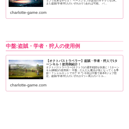
ョブで出来るやり方！ ベースジョブが該当のキャラでもOK。
また盗賊/学者/狩人のいずれか1つあれば可能。 バ...
charlotte-game.com
中盤:盗賊・学者・狩人の使用例
【オクトパストラベラー】盗賊・学者・狩人で1タ
ーンキル！使用例紹介！
オクトパストラベラー(オクトラ)の通常戦闘を快適に！1ターン
キル(瞬殺)の使用例！ 中盤…だんだん魔法が強くなってくる季
節！？シャルロットです(*･∀･*) 今回は中盤で基本8ジョブ想
定。盗賊/学者/狩人のいずれか1つ＋商人のバトル...
charlotte-game.com