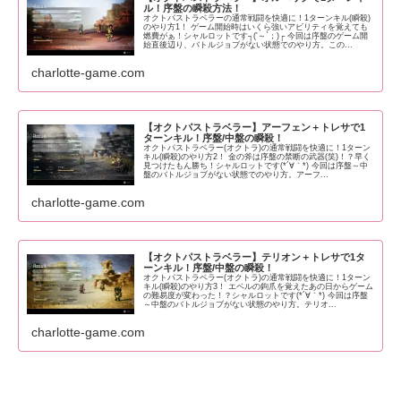
ル！序盤の瞬殺方法！
オクトパストラベラーの通常戦闘を快適に！1ターンキル(瞬殺)
のやり方1！ ゲーム開始時はいくら強いアビリティを覚えても
燃費がぁ！シャルロットです┐('～`；)┌ 今回は序盤のゲーム開
始直後辺り、バトルジョブがない状態でのやり方。この...
charlotte-game.com
【オクトパストラベラー】アーフェン＋トレサで1
ターンキル！序盤/中盤の瞬殺！
オクトパストラベラー(オクトラ)の通常戦闘を快適に！1ターン
キル(瞬殺)のやり方2！ 金の斧は序盤の禁断の武器(笑)！？早く
見つけたもん勝ち！シャルロットです(*´∀｀*) 今回は序盤～中
盤のバトルジョブがない状態でのやり方。アーフ...
charlotte-game.com
【オクトパストラベラー】テリオン＋トレサで1タ
ーンキル！序盤/中盤の瞬殺！
オクトパストラベラー(オクトラ)の通常戦闘を快適に！1ターン
キル(瞬殺)のやり方3！ エベルの鉤爪を覚えたあの日からゲーム
の難易度が変わった！？シャルロットです(*´∀｀*) 今回は序盤
～中盤のバトルジョブがない状態のやり方。テリオ...
charlotte-game.com