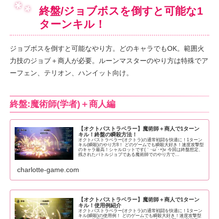
終盤/ジョブボスを倒すと可能な1
ターンキル！
ジョブボスを倒すと可能なやり方。どのキャラでもOK。範囲火
力技のジョブ＋商人が必要。ルーンマスターのやり方は特殊でア
ーフェン、テリオン、ハンイット向け。
終盤:魔術師(学者)＋商人編
【オクトパストラベラー】魔術師＋商人で1ターン
キル！終盤の瞬殺方法！
オクトパストラベラー(オクトラ)の通常戦闘を快適に！1ターン
キル(瞬殺)のやり方8！ どのゲームでも瞬殺大好き！速度攻撃型
のキャラ最高！シャルロットです(｀･ω´･+)v 今回は終盤想定、
残されたバトルジョブである魔術師でのやり方で...
charlotte-game.com
【オクトパストラベラー】魔術師＋商人で1ターン
キル！使用例紹介
オクトパストラベラー(オクトラ)の通常戦闘を快適に！1ターン
キル(瞬殺)の使用例！ どのゲームでも瞬殺大好き！速度攻撃型