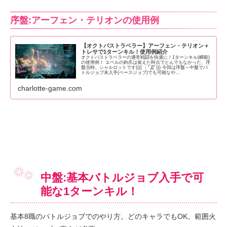
序盤:アーフェン・テリオンの使用例
【オクトパストラベラー】アーフェン・テリオン＋
トレサで1ターンキル！使用例紹介
オクトパストラベラーの通常戦闘を快適に！1ターンキル(瞬殺)
の使用例！ エベルの鉤爪は覚えた時点でとんでもなかった、序
盤当時。シャルロットです(((( ；ﾟДﾟ))) 今回は序盤～中盤でバ
トルジョブ未入手(ベースジョブ)でも可能なや...
charlotte-game.com
中盤:基本バトルジョブ入手で可
能な1ターンキル！
基本8職のバトルジョブでのやり方。どのキャラでもOK。範囲火