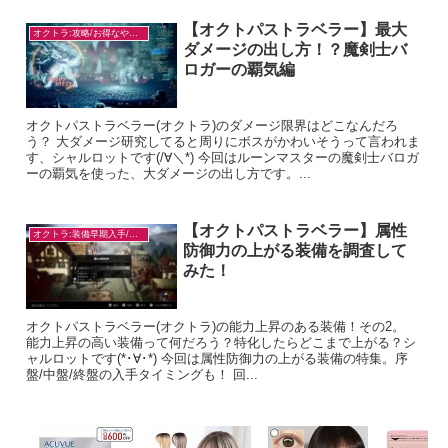
【オクトパストラベラー】最大
オクトラ:攻略/お得なやり方
ダメージの出し方！？魔剣士バ
ロガーの覇気編
オクトパストラベラー(オクトラ)のダメージ限界はどこなんだろ
う？ 大ダメージ研究してると周りにボスがかわいそうって言われま
す、シャルロットです(/∀＼*) 今回はルーンマスターの魔剣士バロガ
ーの覇気を使った、大ダメージの出し方です。...
【オクトパストラベラー】属性
オクトラ:装備早期入手/目的別
防御力の上がる装備を調査して
みた！
オクトパストラベラー(オクトラ)の能力上昇のある装備！その2。
能力上昇の高い装備って何だろう？特化したらどこまで上がる？シ
ャルロットです(*･∀･*) 今回は属性防御力の上がる装備の特集。序
盤/中盤/終盤の入手タイミングも！ 回...