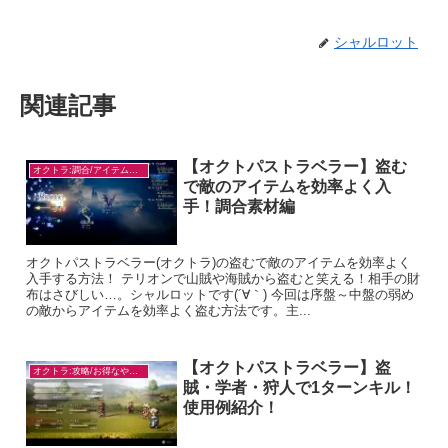
シャルロット
関連記事
【オクトパストラベラー】盗む
オクトラ:調合/アイテム入手
で敵のアイテムを効率よく入
手！調合素材編
オクトパストラベラー(オクトラ)の盗むで敵のアイテムを効率よく
入手する方法！ テリオンで山賊や海賊から盗むと笑える！相手の財
布はさびしい…。シャルロットです(´∀｀) 今回は序盤～中盤の弱め
の敵からアイテムを効率よく盗む方法です。主...
【オクトパストラベラー】盗
オクトラ:攻略/お得なやり方
賊・学者・狩人で1ターンキル！
使用例紹介！