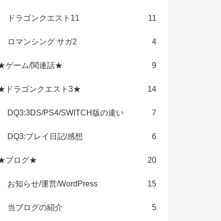
ドラゴンクエスト11
11
ロマンシング サガ2
4
★ゲーム/関連話★
9
★ドラゴンクエスト3★
14
DQ3:3DS/PS4/SWITCH版の違い
7
DQ3:プレイ日記/感想
6
★ブログ★
20
お知らせ/運営/WordPress
15
当ブログの紹介
5