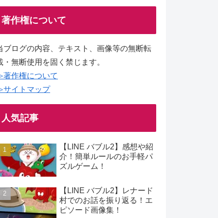
著作権について
当ブログの内容、テキスト、画像等の無断転
載・無断使用を固く禁じます。
≫著作権について
≫サイトマップ
人気記事
【LINE バブル2】感想や紹
介！簡単ルールのお手軽パ
ズルゲーム！
【LINE バブル2】レナード
村でのお話を振り返る！エ
ピソード画像集！