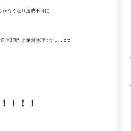
つかなくなり達成不可に。
送信3個だと絶対無理です……orz
≦ )！！！！