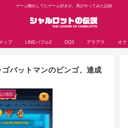
ゲーム離れしてたゲーム好きが、再びやってみた記録
マップ
LINEバブル2
DQ3
アラアラ
オク
！レゴバットマンのビンゴ、達成
記/感想