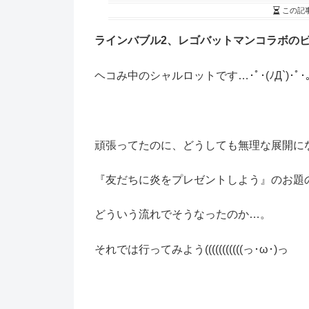
この記
ラインバブル2、レゴバットマンコラボの
ヘコみ中のシャルロットです…･ﾟ･(ﾉД`)･ﾟ･
頑張ってたのに、どうしても無理な展開になりまし
『友だちに炎をプレゼントしよう』のお題の
どういう流れでそうなったのか…。
それでは行ってみよう(((((((((((っ･ω･)っ