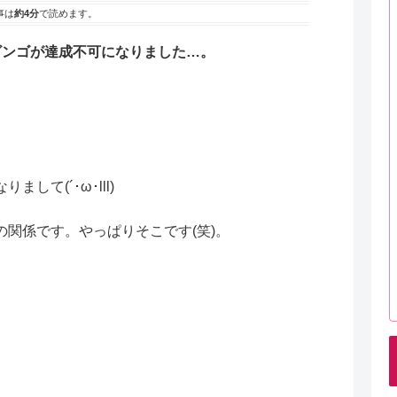
事は
約4分
で読めます。
ビンゴが達成不可になりました…。
｡
て(´･ω･lll)
関係です。やっぱりそこです(笑)。