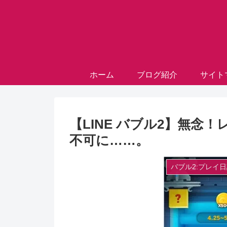
ホーム
ブログ紹介
サイト
【LINE バブル2】無念
不可に……。
バブル2:プレイ日