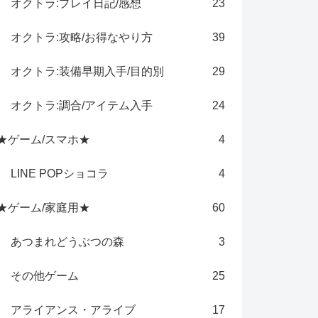
オクトラ:プレイ日記/感想
23
オクトラ:攻略/お得なやり方
39
オクトラ:装備早期入手/目的別
29
オクトラ:調合/アイテム入手
24
★ゲーム/スマホ★
4
LINE POPショコラ
4
★ゲーム/家庭用★
60
あつまれどうぶつの森
3
その他ゲーム
25
アライアンス・アライブ
17