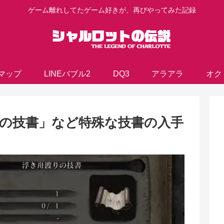
ゲーム離れしてたゲーム好きが、再びやってみた記録
マップ
LINEバブル2
DQ3
アラアラ
オク
渡りの技書」など特殊な技書の入手