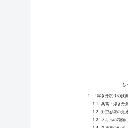
も
「浮き舟渡りの技
奥義・浮き舟
対空忍殺の覚
スキルの種類
各技書の効果