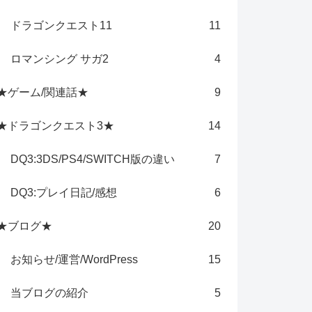
ドラゴンクエスト11
11
ロマンシング サガ2
4
★ゲーム/関連話★
9
★ドラゴンクエスト3★
14
DQ3:3DS/PS4/SWITCH版の違い
7
DQ3:プレイ日記/感想
6
★ブログ★
20
お知らせ/運営/WordPress
15
当ブログの紹介
5