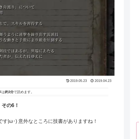
2019.05.23
2019.04.23
事は
約3分
で読めます。
！その6！
す|ω･) 意外なところに技書がありますね！