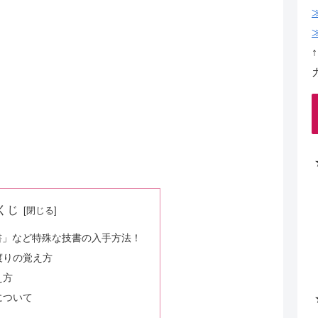
くじ
書」など特殊な技書の入手方法！
渡りの覚え方
え方
について