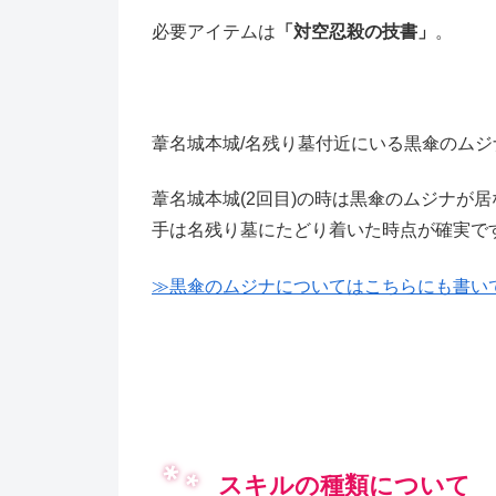
必要アイテムは
「対空忍殺の技書」
。
葦名城本城/名残り墓付近にいる黒傘のムジナ
葦名城本城(2回目)の時は黒傘のムジナが
手は名残り墓にたどり着いた時点が確実で
≫黒傘のムジナについてはこちらにも書い
スキルの種類について