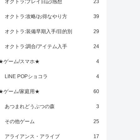
オクトラ:プレイ日記/感想
23
オクトラ:攻略/お得なやり方
39
オクトラ:装備早期入手/目的別
29
オクトラ:調合/アイテム入手
24
★ゲーム/スマホ★
4
LINE POPショコラ
4
★ゲーム/家庭用★
60
あつまれどうぶつの森
3
その他ゲーム
25
アライアンス・アライブ
17