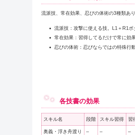
流派技、常在効果、忍びの体術の3種類あ
流派技：攻撃に使える技。L1＋R1
常在効果：習得してるだけで常に効果
忍びの体術：忍びならではの特殊行
各技書の効果
スキル名
段階
スキル習得
習
奥義・浮き舟渡り
–
–
–