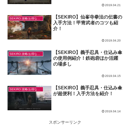
2019.04.21
【SEKIRO】仙峯寺拳法の伝書の
SEKIRO:攻略/お得なやり方
入手方法！甲冑武者のコツも紹
介！
2019.04.20
【SEKIRO】義手忍具・仕込み傘
SEKIRO:攻略/お得なやり方
の使用例紹介！鉄砲砦ほか活躍
の場多し
2019.04.15
【SEKIRO】義手忍具・仕込み傘
SEKIRO:攻略/お得なやり方
が超便利！入手方法を紹介！
2019.04.14
スポンサーリンク