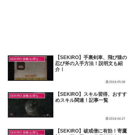
【SEKIRO】手裏剣車、飛び猿の
SEKIRO:攻略/お得なやり方
忍び斧の入手方法！説明文も紹
介！
2019.05.08
【SEKIRO】スキル習得、おすす
SEKIRO:攻略/お得なやり方
めスキル関連！記事一覧
2019.04.27
【SEKIRO】破戒僧に有効！寄鷹
SEKIRO:攻略/お得なやり方