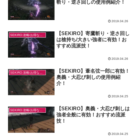
斬り・逆さ回しの使用例紹介！
2019.04.26
【SEKIRO】寄鷹斬り・逆さ回し
SEKIRO:攻略/お得なやり方
は槍持ち/大きい強者に有効！お
すすめ流派技！
2019.04.26
【SEKIRO】葦名弦一郎に有効！
SEKIRO:攻略/お得なやり方
奥義・大忍び刺しの使用例紹
介！
2019.04.25
【SEKIRO】奥義・大忍び刺しは
SEKIRO:攻略/お得なやり方
強者全般に有効！おすすめ流派
技！
2019.04.25