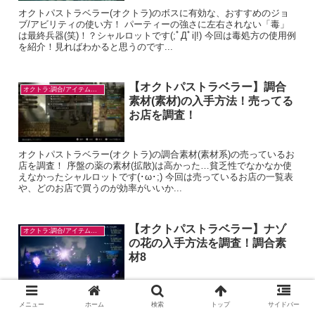
オクトパストラベラー(オクトラ)のボスに有効な、おすすめのジョ
ブ/アビリティの使い方！ パーティーの強さに左右されない「毒」
は最終兵器(笑)！？シャルロットです(;ﾟДﾟi|!) 今回は毒処方の使用例
を紹介！見ればわかると思うのです...
【オクトパストラベラー】調合
オクトラ:調合/アイテム入手
素材(素材)の入手方法！売ってる
お店を調査！
オクトパストラベラー(オクトラ)の調合素材(素材系)の売っているお
店を調査！ 序盤の薬の素材(拡散)は高かった…貧乏性でなかなか使
えなかったシャルロットです(･ω･;) 今回は売っているお店の一覧表
や、どのお店で買うのが効率がいいか...
【オクトパストラベラー】ナゾ
オクトラ:調合/アイテム入手
の花の入手方法を調査！調合素
材8
オクトパストラベラー(オクトラ)の調合素材、ナゾの花の入手方法
メニュー
ホーム
検索
トップ
サイドバー
を調査！ やっぱり気になることは自力で調査？調合大好きシャルロ