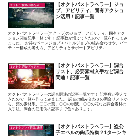
【オクトパストラベラー】ジョ
オクトラ:攻略/お得なやり方
ブ、アビリティ、固有アクショ
ン活用！記事一覧
オクトパストラベラー(オクトラ)のジョブ、アビリティ、固有アク
ション関連記事一覧です！ 記事数が増えてきたので一覧を作ってみ
ました。 お得なベースジョブ＋バトルジョブの組み合わせや、パー
ティー構成の考え方、アビリティとサポートアビリティ...
【オクトパストラベラー】調合
オクトラ:調合/アイテム入手
リスト、必要素材入手など調合
関連！記事一覧
オクトパストラベラーの調合関連の記事一覧です！ 記事数が増えて
きたので一覧を作ってみました。 調合の組み合わせの調合リストか
ら、薬の素材系、〇〇の葉、〇〇の樹液、〇〇の花など調合素材の
入手法、調合の使用例の記事まで色々あります。 ...
【オクトパストラベラー】盗公
オクトラ:プレイ日記/感想
子エベルの鉤爪特集？1ターンキ