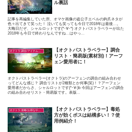
ル裏話
記事を再編集していた所、オマケ画像の盗公子エベルの鉤爪ネタが
色々出てきて笑った！ 泣いても笑っても今日で2018年は最後…。
大晦日だぞ、シャルロットです(*･∀･*) オクトパストラベラーが出た
2018年も今日で終わりなんですね…はやっ...
【オクトパストラベラー】調合
オクトラ:調合/アイテム入手
リスト・簡易版(素材別)！アーフ
ェン愛用者に！
オクトパストラベラー(オクトラ)のアーフェンの調合の組み合わせ
ってどんな感じ？ 調合リストが2種類とか何事(笑)！？アーフェン
愛用者だからさ、シャルロットです(*･∀-)b 今回はアーフェンの調合
の組み合わせリスト・簡易版です。表版...
【オクトパストラベラー】毒処
オクトラ:攻略/お得なやり方
方が効くボスは結構多い！？使
用例紹介！